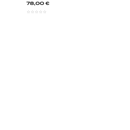
Prix
78,00 €