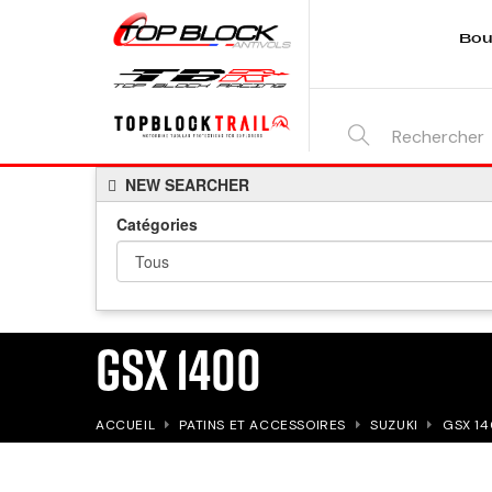
Bou
SEARCH
NEW SEARCHER
HERE...
Catégories
GSX 1400
ACCUEIL
PATINS ET ACCESSOIRES
SUZUKI
GSX 1