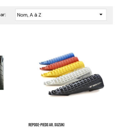

ar:
Nom, A à Z






REPOSE-PIEDS AR. SUZUKI