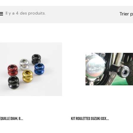
Il y a 4 des produits.
Trier p



QUILLE DIAM. 8...
KIT ROULETTES SUZUKI GSX...