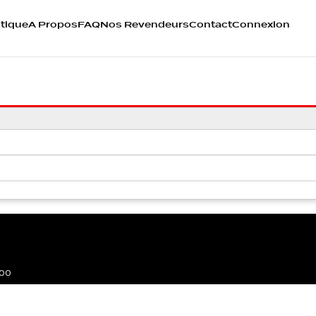
tique
A Propos
FAQ
Nos Revendeurs
Contact
Connexion
400