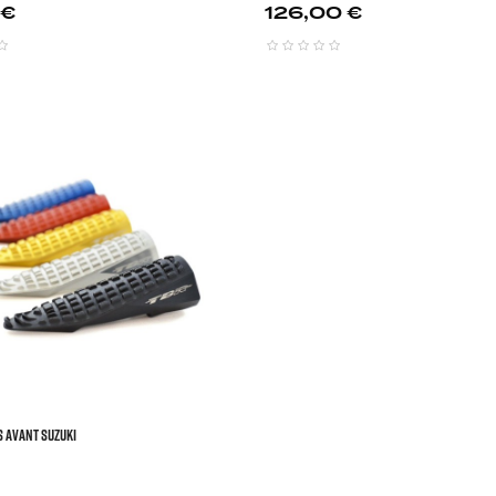
Prix
 €
126,00 €



S AVANT SUZUKI