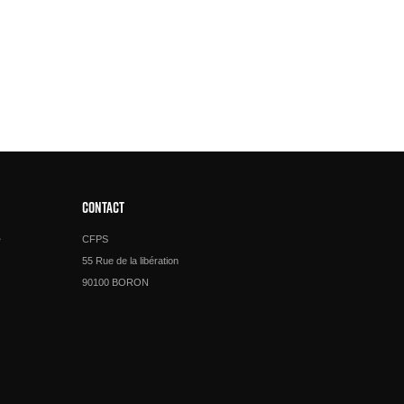
CONTACT
e
CFPS
55 Rue de la libération
90100 BORON