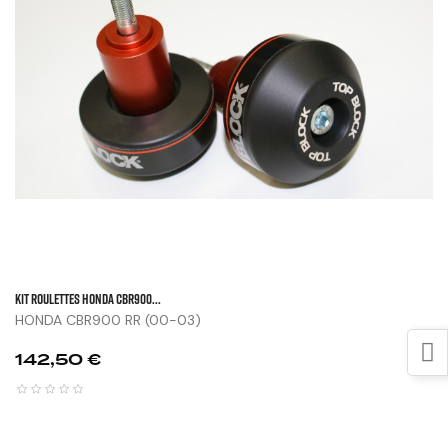
KIT ROULETTES HONDA CBR900...
HONDA CBR900 RR (00-03)
Prix
142,50 €