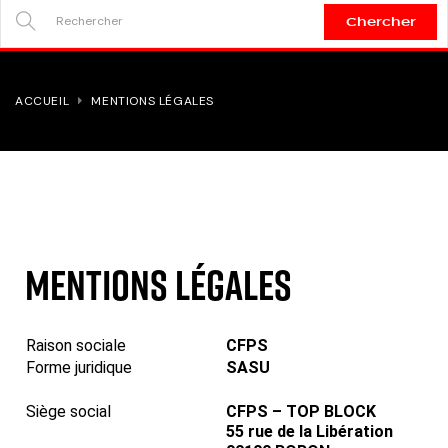
Chercher
SEARCH
HERE...
ACCUEIL
MENTIONS LÉGALES
Mentions légales
Raison sociale
CFPS
Forme juridique
SASU
Siège social
CFPS – TOP BLOCK
55 rue de la Libération