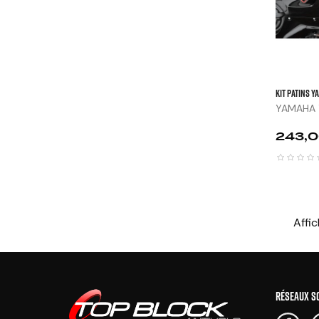
KIT PATINS Y
YAMAHA Y
Prix
243,0
Affic
RÉSEAUX S