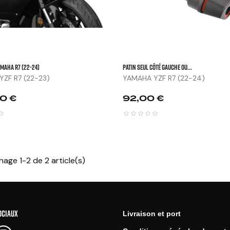
AMAHA R7 (22-24)
Patin Seul Côté Gauche Ou...
ZF R7 (22-23)
YAMAHA YZF R7 (22-24)
Prix
0 €
92,00 €
hage 1-2 de 2 article(s)
OCIAUX
Livraison et port