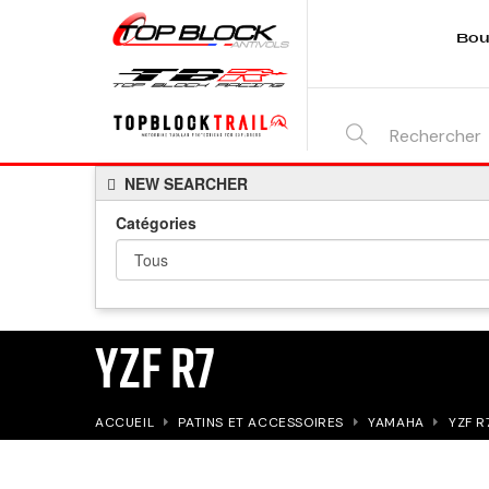
Bou
SEARCH
NEW SEARCHER
HERE...
Catégories
YZF R7
ACCUEIL
PATINS ET ACCESSOIRES
YAMAHA
YZF R