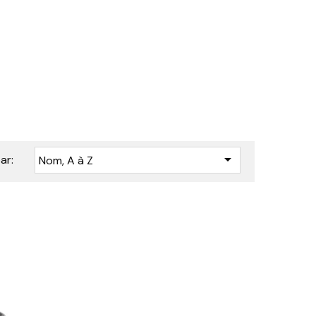

ar:
Nom, A à Z


