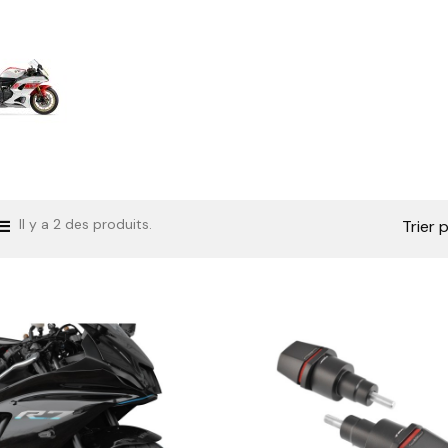
Il y a 2 des produits.
Trier p


