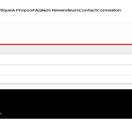
tique
A Propos
FAQ
Nos Revendeurs
Contact
Connexion
7