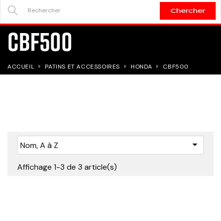
Chercher
SEARCH
CBF500
HERE...
ACCUEIL
PATINS ET ACCESSOIRES
HONDA
CBF500

Nom, A à Z
Affichage 1-3 de 3 article(s)