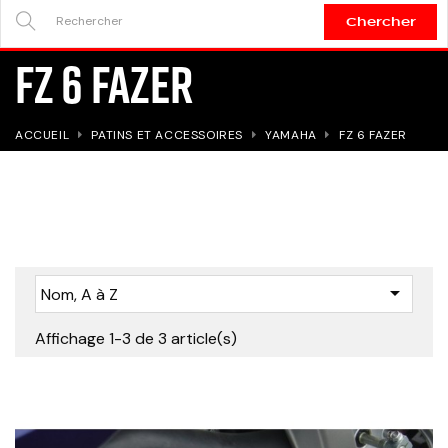
Chercher
SEARCH
FZ 6 FAZER
HERE...
ACCUEIL
PATINS ET ACCESSOIRES
YAMAHA
FZ 6 FAZER

Nom, A à Z
Affichage 1-3 de 3 article(s)