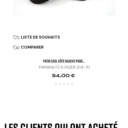
LISTE DE SOUHAITS

COMPARER

Patin Seul Côté Gauche Pour...
YAMAHA FZ 6 FAZER (04-11)
Prix
54,00 €
Les clients qui ont acheté