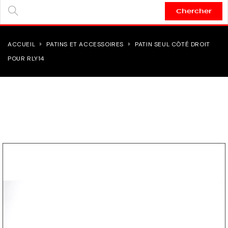
Chercher
SEARCH
HERE...
ACCUEIL
PATINS ET ACCESSOIRES
PATIN SEUL CÔTÉ DROIT
POUR RLY14