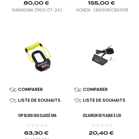
80,00 €
155,00 €
KAWASAKI Z900 (17-24)
HONDA CB650R/CB650R
E-CLUTCH, CBR650R (21-
25), HORNET 1000 (25)
COMPARER
COMPARER


LISTE DE SOUHAITS
LISTE DE SOUHAITS


TOP BLOCK 1010 Classé SRA
Eclaireur De Plaque À LED
63,30 €
20,40 €