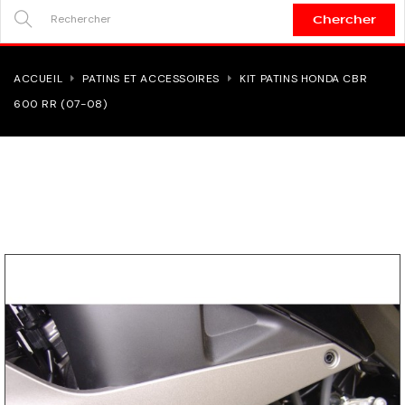
Chercher
SEARCH
HERE...
ACCUEIL
PATINS ET ACCESSOIRES
KIT PATINS HONDA CBR
600 RR (07-08)