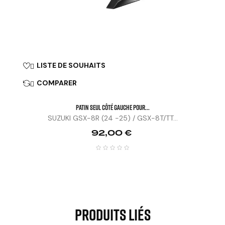
LISTE DE SOUHAITS

COMPARER

Patin Seul Côté Gauche Pour...
SUZUKI GSX-8R (24 -25) / GSX-8T/TT...
Prix
92,00 €
Produits Liés