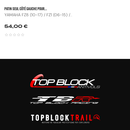
Patin Seul Côté Gauche Pour...
YAMAHA FZ8 (10-17) / FZ1 (06-15) /...
Prix
54,00 €