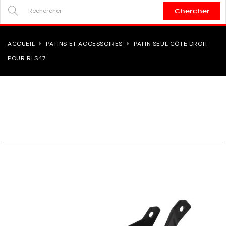
Chercher
SEARCH
HERE...
ACCUEIL
PATINS ET ACCESSOIRES
PATIN SEUL CÔTÉ DROIT
POUR RLS47