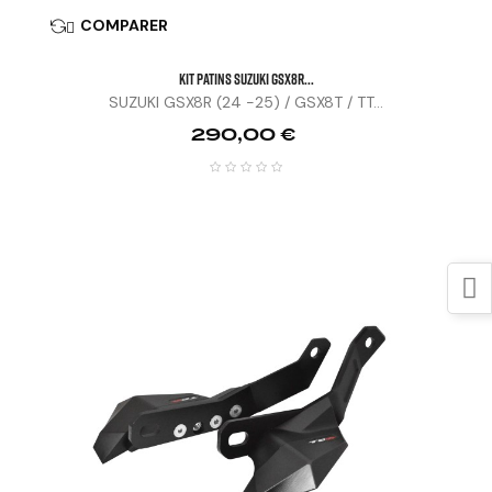
COMPARER

KIT PATINS SUZUKI GSX8R...
SUZUKI GSX8R (24 -25) / GSX8T / TT...
Prix
290,00 €