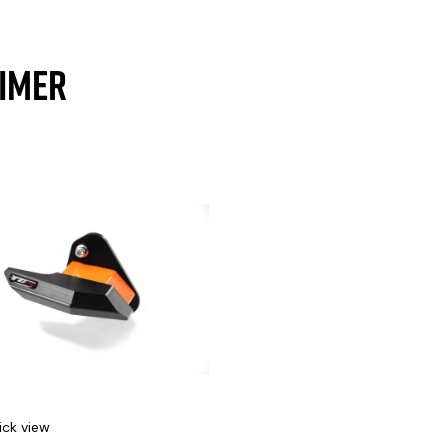
AIMER
ick view