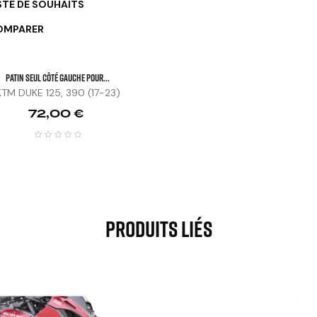
STE DE SOUHAITS
OMPARER
Patin Seul Côté Gauche Pour...
KTM DUKE 125, 390 (17-23)
Prix
72,00 €
Produits Liés
