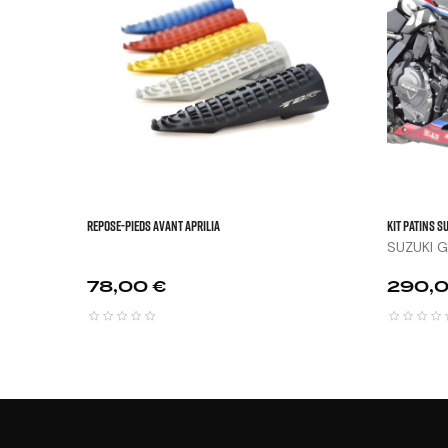


REPOSE-PIEDS AVANT APRILIA
KIT PATINS S
SUZUKI G
TT...
Prix
Prix
78,00 €
290,0