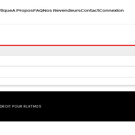
tique
A Propos
FAQ
Nos Revendeurs
Contact
Connexion
 DROIT POUR RLKTM05