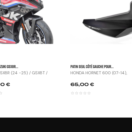


UZUKI GSX8R...
Patin Seul Côté Gauche Pour...
SX8R (24 -25) / GSX8T /
HONDA HORNET 600 (07-14),
CBF600...
Prix
0 €
65,00 €