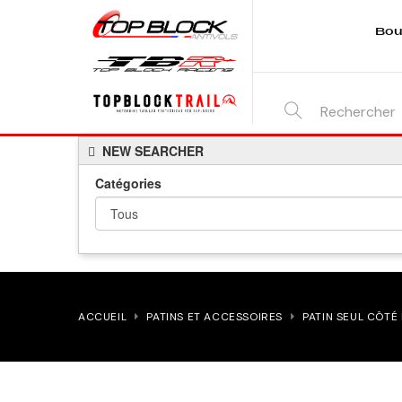
Bou
SEARCH
NEW SEARCHER
HERE...
Catégories
ACCUEIL
PATINS ET ACCESSOIRES
PATIN SEUL CÔTÉ