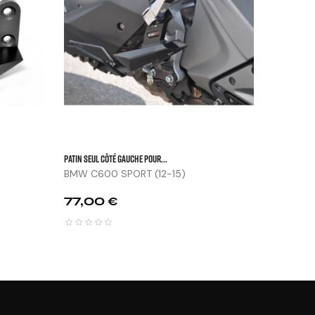


Prix
294,


Patin Seul Côté Gauche Pour...
BMW C600 SPORT (12-15)
Prix
77,00 €