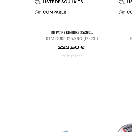
LISTE DE SOUHAITS
LI


COMPARER
C


KIT PATINS KTM DUKE 125/390...
KTM DUKE 125/390 (17-23 )
Prix
223,50 €
