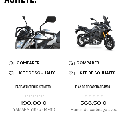
COMPARER
COMPARER


LISTE DE SOUHAITS
LISTE DE SOUHAITS


FACE AVANT POUR KIT MOTO...
Flancs De Carénage Avec...
190,00 €
563,50 €
YAMAHA YS125 (14-18)
Flancs de carénage avec
patins intégrés FCY32 MT-
09 Tracer (14-17)