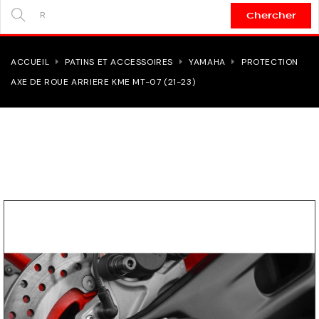
Chercher
SEARCH
HERE...
ACCUEIL
PATINS ET ACCESSOIRES
YAMAHA
PROTECTION
AXE DE ROUE ARRIERE KME MT-07 (21-23)