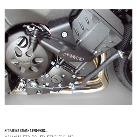
KIT PATINS YAMAHA FZ8-FZ8S...
YAMAHA FZ8 (10-17), FZ1/S (06-15)