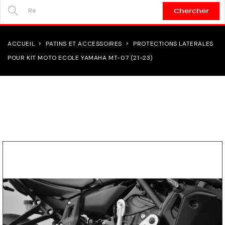
Chercher
SEARCH
HERE...
ACCUEIL
PATINS ET ACCESSOIRES
PROTECTIONS LATERALES
POUR KIT MOTO ECOLE YAMAHA MT-07 (21-23)