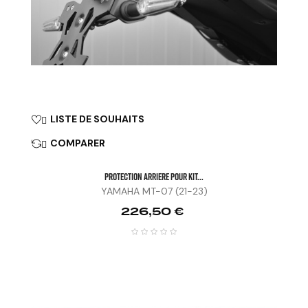
LISTE DE SOUHAITS

COMPARER

PROTECTION ARRIERE POUR KIT...
YAMAHA MT-07 (21-23)
Prix
226,50 €