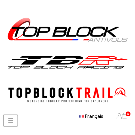
0
Français
Basculer
☰
la
navigation