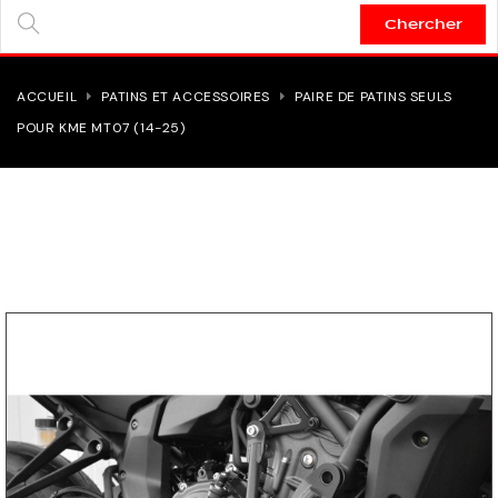
Chercher
SEARCH
HERE...
ACCUEIL
PATINS ET ACCESSOIRES
PAIRE DE PATINS SEULS
POUR KME MT07 (14-25)