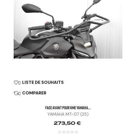
LISTE DE SOUHAITS

COMPARER

FACE AVANT POUR KME YAMAHA...
YAMAHA MT-07 (25)
Prix
273,50 €