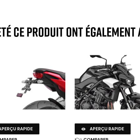
eté ce produit ont également 
APERÇU RAPIDE
APERÇU RAPIDE

MPARER
COMPARER
