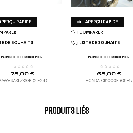
APERÇU RAPIDE
APERÇU RAPIDE

MPARER
COMPARER

TE DE SOUHAITS
LISTE DE SOUHAITS

Patin Seul Côté Gauche Pour...
Patin Seul Côté Gauche Pour...
78,00 €
68,00 €
KAWASAKI ZX10R (21-24)
HONDA CB1000R (08-17
Produits Liés