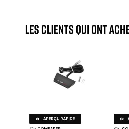
Les clients qui ont ach
APERÇU RAPIDE


COMPARER
CO

