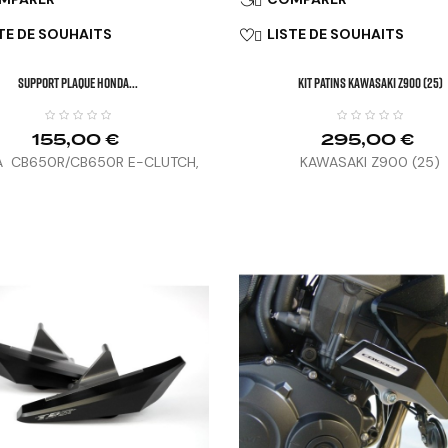
TE DE SOUHAITS
LISTE DE SOUHAITS

SUPPORT PLAQUE HONDA...
KIT PATINS KAWASAKI Z900 (25)
155,00 €
295,00 €
 CB650R/CB650R E-CLUTCH,
KAWASAKI Z900 (25)
0R (21-25), HORNET 1000 (25)