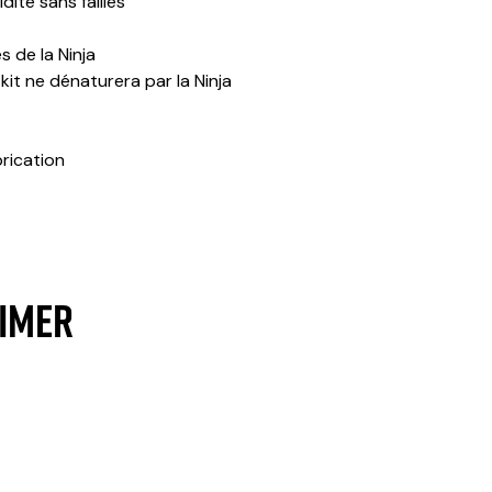
ité sans failles
s de la Ninja
it ne dénaturera par la Ninja
brication
AIMER