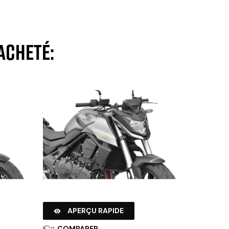
acheté:
APERÇU RAPIDE

COMPARER
