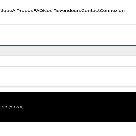
tique
A Propos
FAQ
Nos Revendeurs
Contact
Connexion
 650 (20-26)