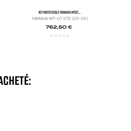
KIT MOTO ECOLE YAMAHA MT07...
YAMAHA MT-07 STD (23-24)
Prix
762,50 €
acheté: