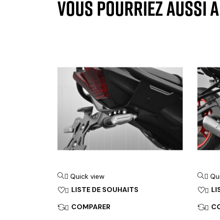
VOUS POURRIEZ AUSSI 
Quick view
Qu


LISTE DE SOUHAITS
LI


COMPARER
C

