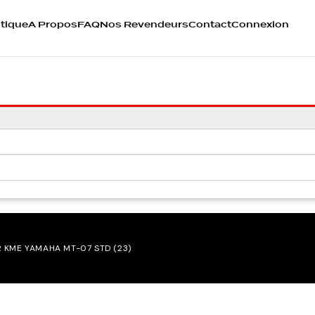
tique
A Propos
FAQ
Nos Revendeurs
Contact
Connexion
 KME YAMAHA MT-07 STD (23)