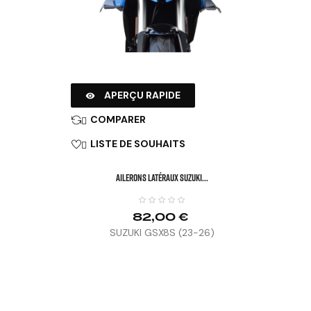
APERÇU RAPIDE

COMPARER

LISTE DE SOUHAITS

Ailerons Latéraux SUZUKI...
82,00 €
SUZUKI GSX8S (23-26)