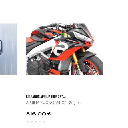


Patin Seul 
SUZUKI 


Prix
61,00


KIT PATINS APRILIA TUONO V4...
APRILIA TUONO V4 (21-25) /...
Prix
316,00 €