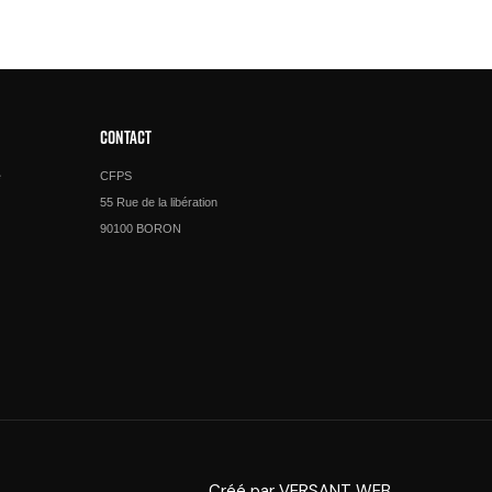
CONTACT
e
CFPS
55 Rue de la libération
90100 BORON
Créé par
VERSANT WEB