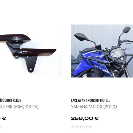



ôté Droit RLK38
FACE AVANT POUR KIT MOTO...
 ZX6R (636) (13-18)
YAMAHA MT-03 (2020)
Prix
 €
258,00 €