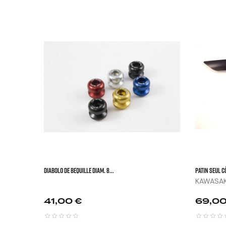



DIABOLO DE BEQUILLE DIAM. 8...
Patin Seul C
KAWASAKI
Prix
Prix
41,00 €
69,00