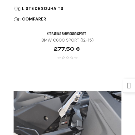
LISTE DE SOUHAITS

COMPARER

KIT PATINS BMW C600 SPORT...
BMW C600 SPORT (12-15)
Prix
277,50 €