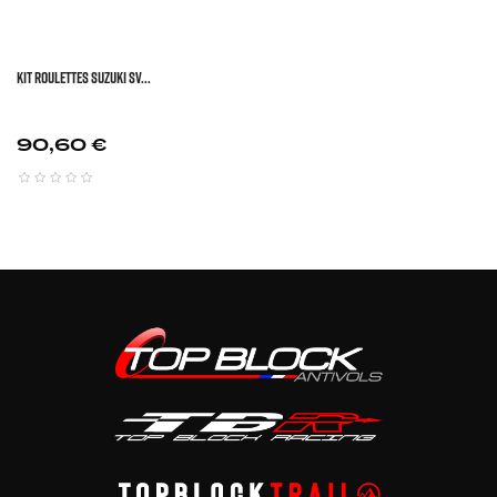
KIT ROULETTES SUZUKI SV...
Prix
90,60 €