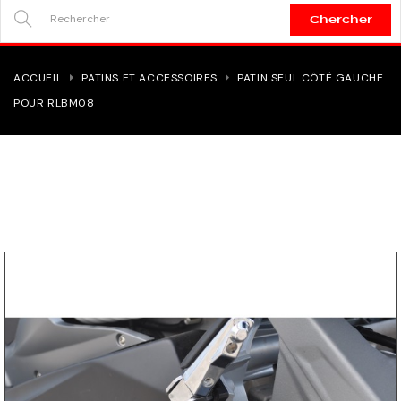
Chercher
SEARCH
HERE...
ACCUEIL
PATINS ET ACCESSOIRES
PATIN SEUL CÔTÉ GAUCHE
POUR RLBM08