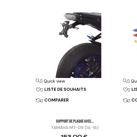
Quick view
Qu


LISTE DE SOUHAITS
LI


COMPARER
C


SUPPORT DE PLAQUE AVEC...
YAMAHA MT-09 (14-16)
Prix
153,00 €