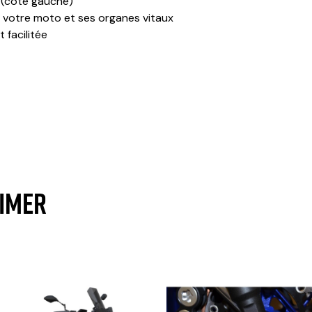
e (coté gauche)
 votre moto et ses organes vitaux
 facilitée
AIMER