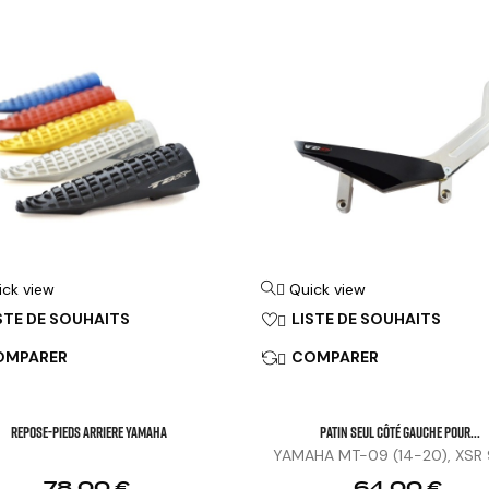
ick view
Quick view

STE DE SOUHAITS
LISTE DE SOUHAITS

OMPARER
COMPARER

REPOSE-PIEDS ARRIERE YAMAHA
Patin Seul Côté Gauche Pour...
YAMAHA MT-09 (14-20), XSR 9
Prix
Prix
78,00 €
64,00 €