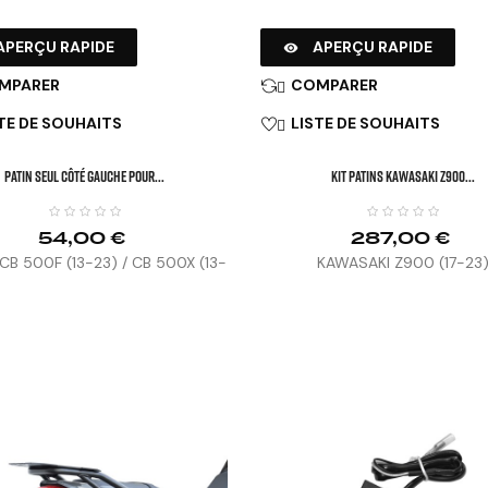
APERÇU RAPIDE
APERÇU RAPIDE

MPARER
COMPARER

TE DE SOUHAITS
LISTE DE SOUHAITS

Patin Seul Côté Gauche Pour...
KIT PATINS KAWASAKI Z900...
54,00 €
287,00 €
B 500F (13-23) / CB 500X (13-
KAWASAKI Z900 (17-23
5) / HORNET 500 (24-25)