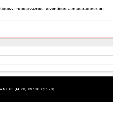
tique
A Propos
FAQ
Nos Revendeurs
Contact
Connexion
A MT-09 (14-20), XSR 900 (17-20)