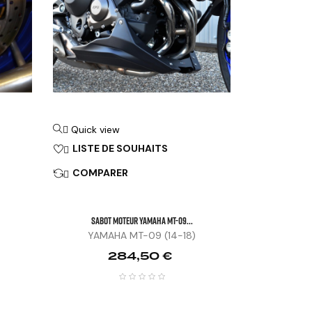
Quick view

LISTE DE SOUHAITS

COMPARER

Sabot Moteur YAMAHA MT-09...
YAMAHA MT-09 (14-18)
Prix
284,50 €