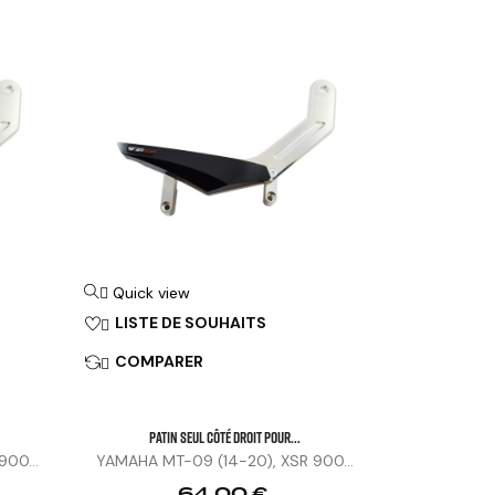
Quick view

LISTE DE SOUHAITS

COMPARER

Patin Seul Côté Droit Pour...
00...
YAMAHA MT-09 (14-20), XSR 900...
Prix
64,00 €