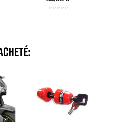
acheté: