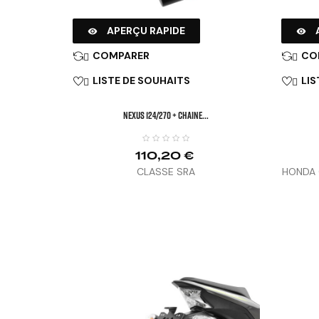
APERÇU RAPIDE


COMPARER
CO


LISTE DE SOUHAITS
LIS


NEXUS 124/270 + Chaine...
110,20 €
CLASSE SRA
HONDA C
1