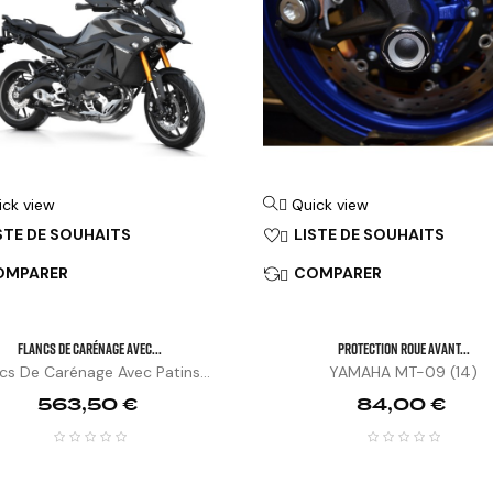
ick view
Quick view

STE DE SOUHAITS
LISTE DE SOUHAITS

OMPARER
COMPARER

Flancs De Carénage Avec...
PROTECTION ROUE AVANT...
cs De Carénage Avec Patins...
YAMAHA MT-09 (14)
Prix
Prix
563,50 €
84,00 €