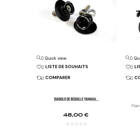
Quick view
Qu


LISTE DE SOUHAITS
LI


COMPARER
C


DIABOLO DE BEQUILLE YAMAHA...
Flan
Prix
48,00 €