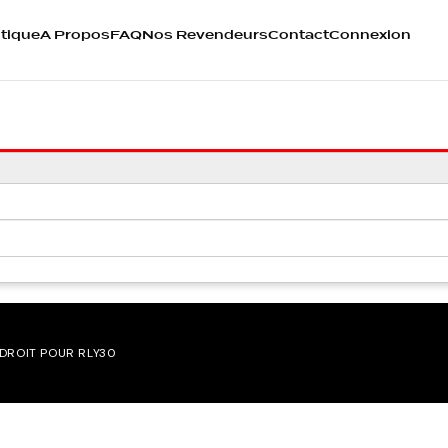
tique
A Propos
FAQ
Nos Revendeurs
Contact
Connexion
 DROIT POUR RLY30