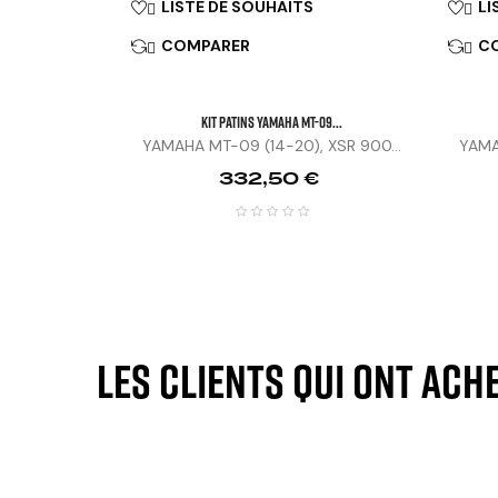
LISTE DE SOUHAITS
LI


COMPARER
C


KIT PATINS YAMAHA MT-09...
YAMAHA MT-09 (14-20), XSR 900...
YAMA
Prix
332,50 €
Les clients qui ont ach