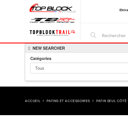
Bou
SEARCH
NEW SEARCHER
HERE...
Catégories
ACCUEIL
PATINS ET ACCESSOIRES
PATIN SEUL CÔTÉ