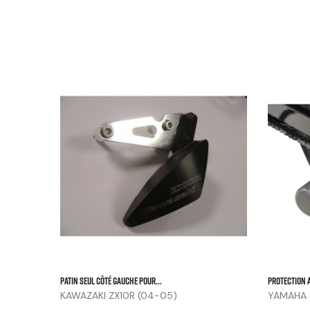



Patin Seul Côté Gauche Pour...
PROTECTION A
KAWAZAKI ZX10R (04-05)
YAMAHA Y