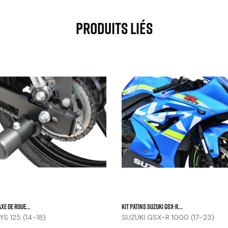
Produits Liés



XE DE ROUE...
KIT PATINS SUZUKI GSX-R...
S 125 (14-18)
SUZUKI GSX-R 1000 (17-23)