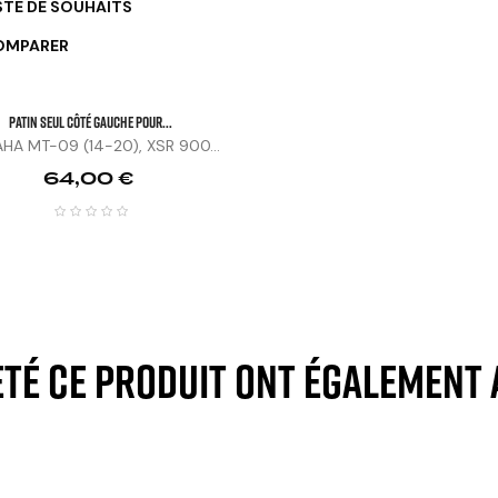
STE DE SOUHAITS
OMPARER
Patin Seul Côté Gauche Pour...
HA MT-09 (14-20), XSR 900...
Prix
64,00 €
eté ce produit ont également 