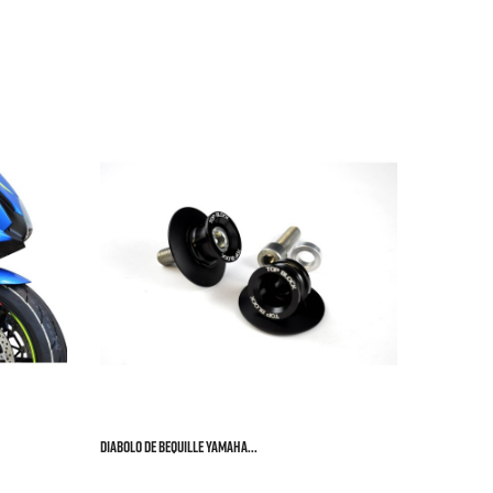


Patin Seul C
KAWASAK


Prix
54,0


DIABOLO DE BEQUILLE YAMAHA...