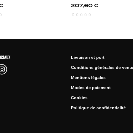
Prix
€
207,60 €
OCIAUX
Livraison et port
Conditions générales de vent
Mentions légales
Modes de paiement
Cookies
Politique de confidentialité