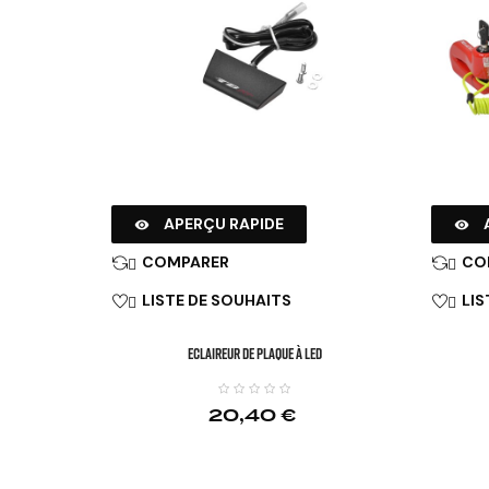
APERÇU RAPIDE


COMPARER
CO


LISTE DE SOUHAITS
LIS


Eclaireur De Plaque À LED
20,40 €