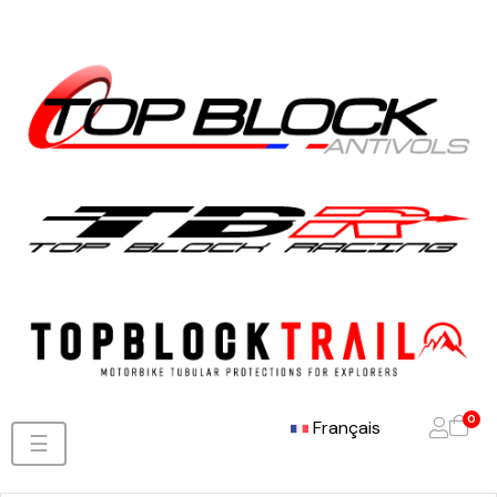
0
Français
Basculer
☰
la
navigation