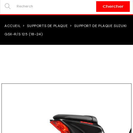
Chercher
SEARCH
HERE...
ACCUEIL
SUPPORTS DE PLAQUE
SUPPORT DE PLAQUE SUZUKI
GSX-R/S 125 (18-24)