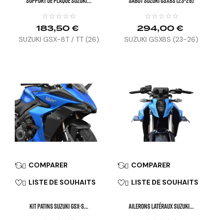
SUPPORT DE PLAQUE SUZUKI...
Sabot SUZUKI GSX8S (23-26)
183,50 €
294,00 €
SUZUKI GSX-8T / TT (26)
SUZUKI GSX8S (23-26)
COMPARER
COMPARER


LISTE DE SOUHAITS
LISTE DE SOUHAITS


KIT PATINS SUZUKI GSX-S...
Ailerons Latéraux SUZUKI...