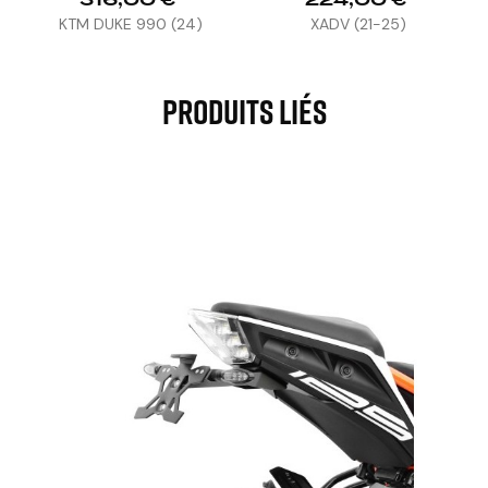
KTM DUKE 990 (24)
XADV (21-25)
Produits Liés