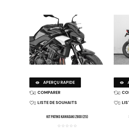
APERÇU RAPIDE


COMPARER
CO


LISTE DE SOUHAITS
LIS


KIT PATINS KAWASAKI Z900 (25)