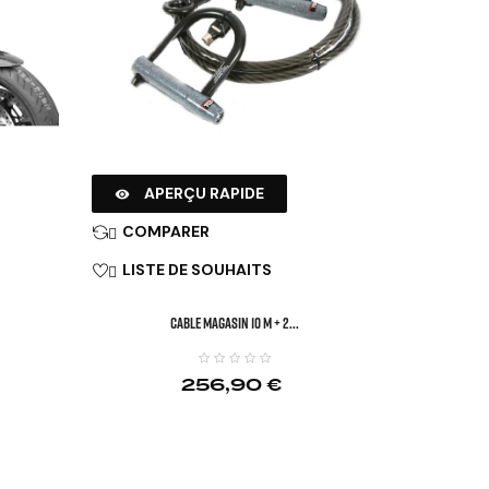
APERÇU RAPIDE

COMPARER

LISTE DE SOUHAITS

CABLE MAGASIN 10 M + 2...
256,90 €