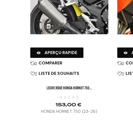
APERÇU RAPIDE


COMPARER
CO


LISTE DE SOUHAITS
LIS


LECHE ROUE HONDA HORNET 750...
153,00 €
HONDA HORNET 750 (23-26)