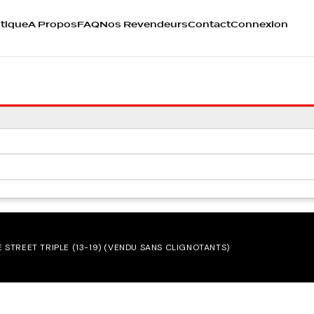
tique
A Propos
FAQ
Nos Revendeurs
Contact
Connexion
 STREET TRIPLE (13-19) (VENDU SANS CLIGNOTANTS)