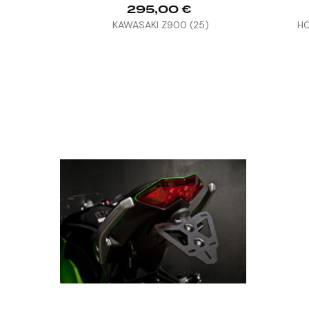
295,00 €
KAWASAKI Z900 (25)
HO


