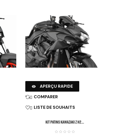
APERÇU RAPIDE

COMPARER

LISTE DE SOUHAITS

KIT PATINS KAWAZAKI Z H2...