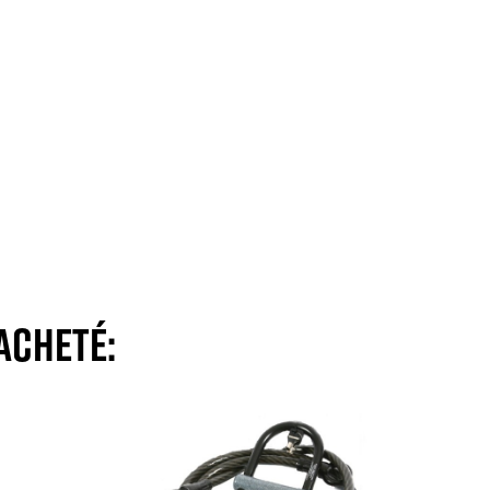
acheté: