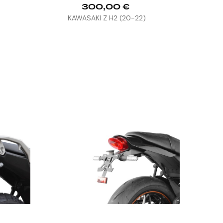
300,00 €
)
KAWASAKI Z H2 (20-22)


SUPPORT DE 
APRILIA 


RSV4...
Prix
143,0

