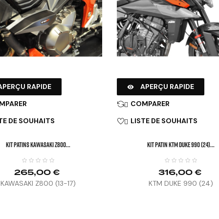
APERÇU RAPIDE
APERÇU RAPIDE

MPARER
COMPARER

TE DE SOUHAITS
LISTE DE SOUHAITS

KIT PATINS KAWASAKI Z800...
KIT PATIN KTM DUKE 990 (24)...
265,00 €
316,00 €
KAWASAKI Z800 (13-17)
KTM DUKE 990 (24)