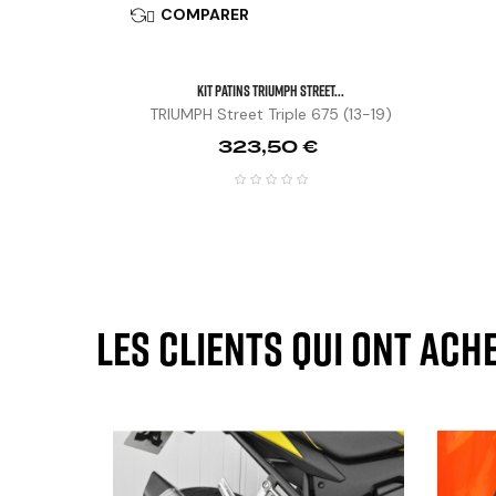
COMPARER

KIT PATINS TRIUMPH STREET...
TRIUMPH Street Triple 675 (13-19)
Prix
323,50 €
Les clients qui ont ach