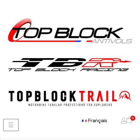
0
Français
Basculer
☰
la
navigation