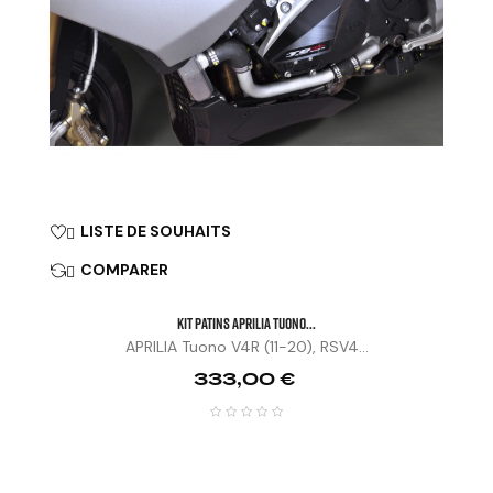
LISTE DE SOUHAITS

COMPARER

KIT PATINS APRILIA TUONO...
APRILIA Tuono V4R (11-20), RSV4...
Prix
333,00 €