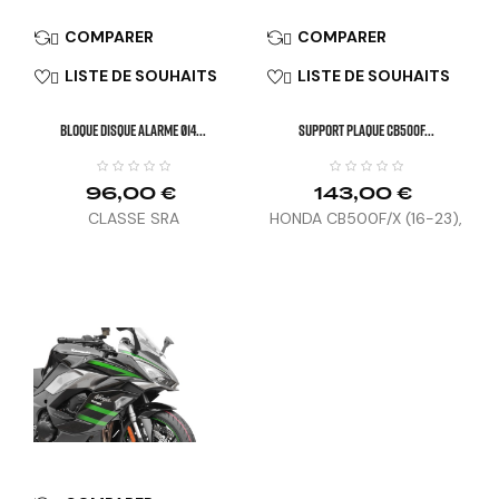
COMPARER
COMPARER


LISTE DE SOUHAITS
LISTE DE SOUHAITS


BLOQUE DISQUE ALARME Ø14...
SUPPORT PLAQUE CB500F...
96,00 €
143,00 €
CLASSE SRA
HONDA CB500F/X (16-23),
CBR500R (13-25), HORNET
750 (23-25), HORNET 500
(24-25), CB500 HORNET
E-CLUTCH (26)