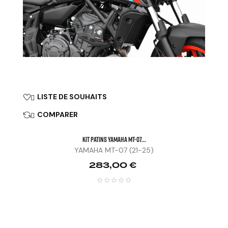
LISTE DE SOUHAITS

COMPARER

KIT PATINS YAMAHA MT-07...
YAMAHA MT-07 (21-25)
Prix
283,00 €