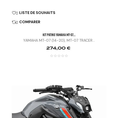
LISTE DE SOUHAITS

COMPARER

KIT PATINS YAMAHA MT-07...
YAMAHA MT-07 (14-20), MT-07 TRACER...
Prix
274,00 €