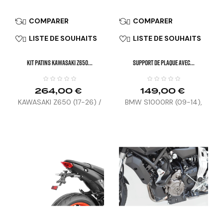
COMPARER
COMPARER


LISTE DE SOUHAITS
LISTE DE SOUHAITS


KIT PATINS KAWASAKI Z650...
SUPPORT DE PLAQUE AVEC...
264,00 €
149,00 €
KAWASAKI Z650 (17-26) /
BMW S1000RR (09-14),
Z650S (26)
S1000R (15-16)