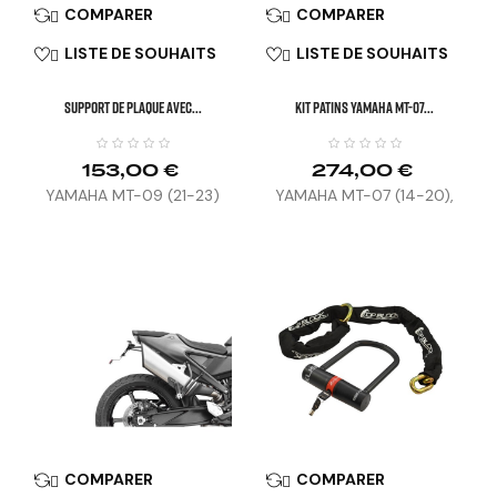
COMPARER
COMPARER


LISTE DE SOUHAITS
LISTE DE SOUHAITS


SUPPORT DE PLAQUE AVEC...
KIT PATINS YAMAHA MT-07...
153,00 €
274,00 €
YAMAHA MT-09 (21-23)
YAMAHA MT-07 (14-20),
MT-07 TRACER (16-19) ,
XSR 700 (18-23)
COMPARER
COMPARER

