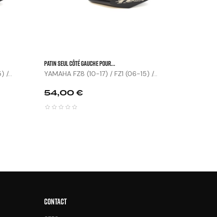
Patin Seul Côté Gauche Pour...
/...
YAMAHA FZ8 (10-17) / FZ1 (06-15) /...
Prix
54,00 €
CONTACT