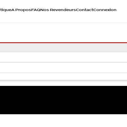
tique
A Propos
FAQ
Nos Revendeurs
Contact
Connexion