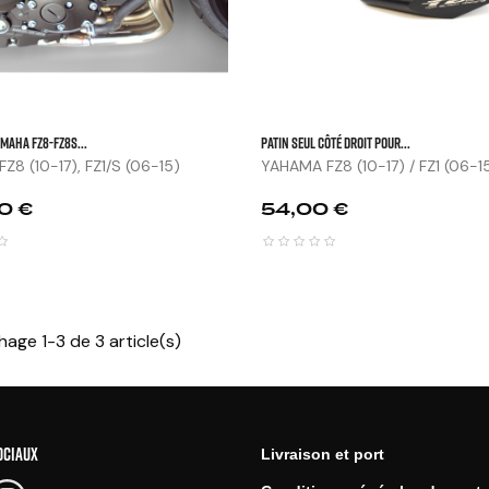
AMAHA FZ8-FZ8S...
Patin Seul Côté Droit Pour...
Z8 (10-17), FZ1/S (06-15)
YAHAMA FZ8 (10-17) / FZ1 (06-15) 
Prix
0 €
54,00 €
hage 1-3 de 3 article(s)
OCIAUX
Livraison et port