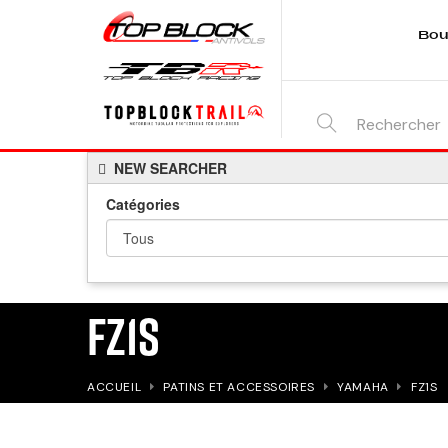
Bou
SEARCH
NEW SEARCHER
HERE...
Catégories
FZ1S
ACCUEIL
PATINS ET ACCESSOIRES
YAMAHA
FZ1S