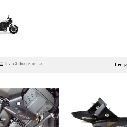
Il y a 3 des produits.
Trier p


