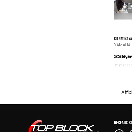
KIT PATINS Y
YAMAHA F
Prix
239,5
Affic
RÉSEAUX S