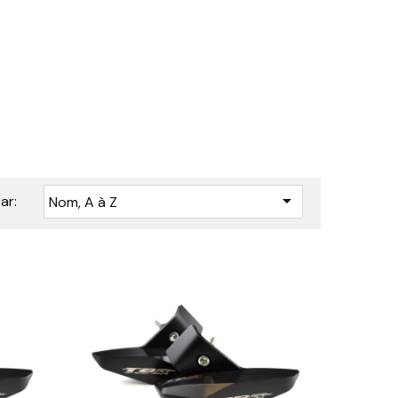

ar:
Nom, A à Z





