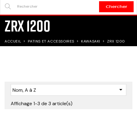
Chercher
SEARCH
ZRX 1200
HERE...
ACCUEIL
PATINS ET ACCESSOIRES
KAWASAKI
ZRX 1200

Nom, A à Z
Affichage 1-3 de 3 article(s)