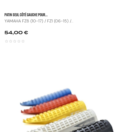
Patin Seul Côté Gauche Pour...
YAMAHA FZ8 (10-17) / FZ1 (06-15) /...
Prix
54,00 €