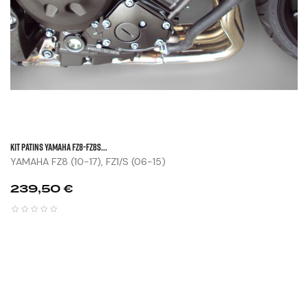
KIT PATINS YAMAHA FZ8-FZ8S...
YAMAHA FZ8 (10-17), FZ1/S (06-15)
Prix
239,50 €