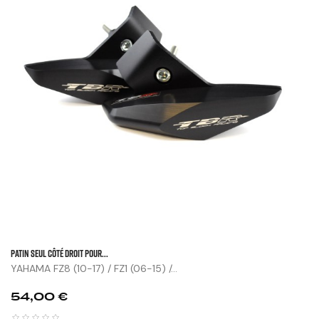
Patin Seul Côté Droit Pour...
YAHAMA FZ8 (10-17) / FZ1 (06-15) /...
Prix
54,00 €