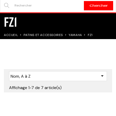
Chercher
SEARCH
FZ1
HERE...
ACCUEIL
PATINS ET ACCESSOIRES
YAMAHA
FZ1

Nom, A à Z
Affichage 1-7 de 7 article(s)