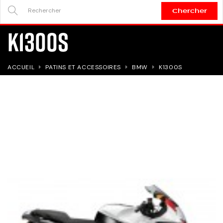
Chercher
SEARCH
K1300S
HERE...
ACCUEIL
PATINS ET ACCESSOIRES
BMW
K1300S