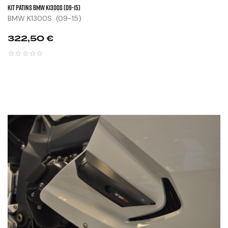
KIT PATINS BMW K1300S (09-15)
BMW K1300S (09-15)
Prix
322,50 €