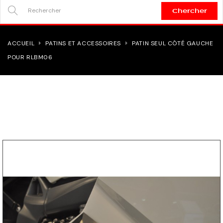
Chercher
SEARCH
HERE...
ACCUEIL
PATINS ET ACCESSOIRES
PATIN SEUL CÔTÉ GAUCHE
POUR RLBM06