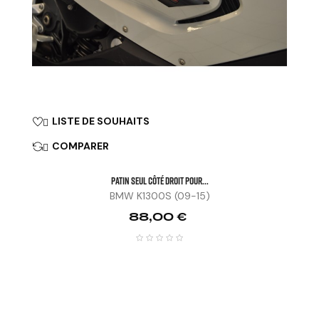
LISTE DE SOUHAITS

COMPARER

Patin Seul Côté Droit Pour...
BMW K1300S (09-15)
Prix
88,00 €