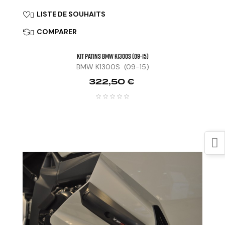
LISTE DE SOUHAITS

COMPARER

KIT PATINS BMW K1300S (09-15)
BMW K1300S (09-15)
Prix
322,50 €