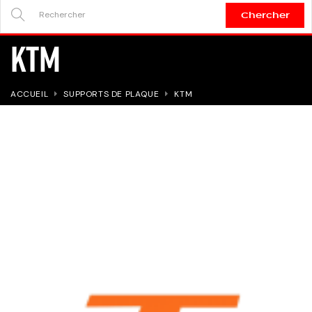
Chercher
SEARCH
KTM
HERE...
ACCUEIL
SUPPORTS DE PLAQUE
KTM