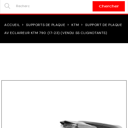
Chercher
SEARCH
HERE...
ACCUEIL
SUPPORTS DE PLAQUE
KTM
SUPPORT DE PLAQUE
AV ECLAIREUR KTM 790 (17-23) (VENDU SS CLIGNOTANTS)