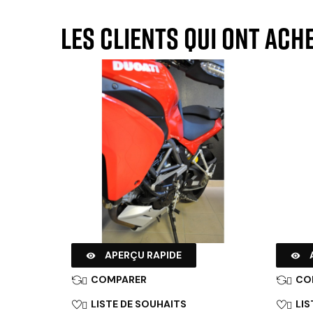
Les clients qui ont ach
APERÇU RAPIDE


COMPARER
CO


LISTE DE SOUHAITS
LIS

