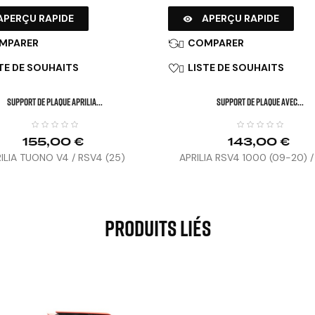
APERÇU RAPIDE
APERÇU RAPIDE

MPARER
COMPARER

TE DE SOUHAITS
LISTE DE SOUHAITS

SUPPORT DE PLAQUE APRILIA...
SUPPORT DE PLAQUE AVEC...
155,00 €
143,00 €
ILIA TUONO V4 / RSV4 (25)
APRILIA RSV4 1000 (09-20) 
FACTORY (14-15) / RSV4 (16
Produits Liés
