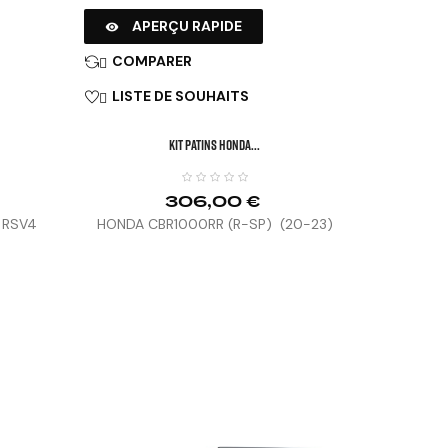
APERÇU RAPIDE

COMPARER

LISTE DE SOUHAITS

KIT PATINS HONDA...
306,00 €
/ RSV4
HONDA CBR1000RR (R-SP) (20-23)
-20)

