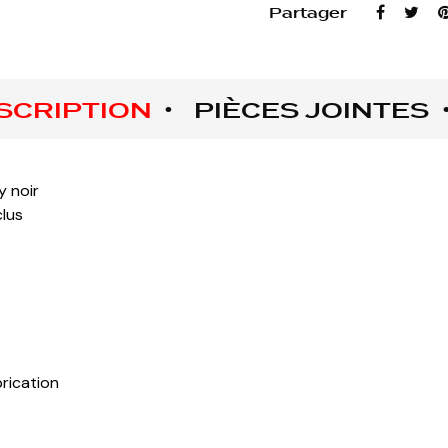
Partager
SCRIPTION
PIÈCES JOINTES
y noir
clus
brication