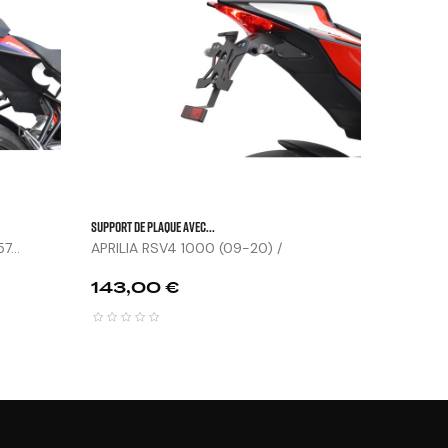




SUPPORT DE PLAQUE AVEC...
...
APRILIA RSV4 1000 (09-20) /
RSV4...
Prix
143,00 €