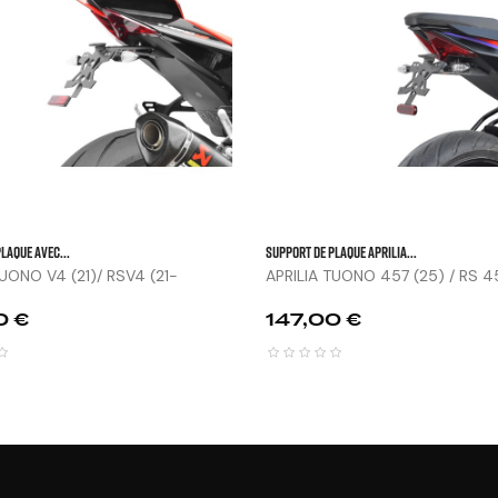


LAQUE AVEC...
SUPPORT DE PLAQUE APRILIA...
TUONO V4 (21)/ RSV4 (21-
APRILIA TUONO 457 (25) / RS 457
Prix
0 €
147,00 €