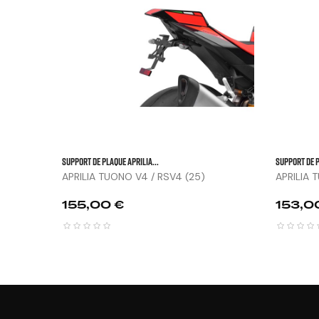


SUPPORT DE PLAQUE APRILIA...
SUPPORT DE P
APRILIA TUONO V4 / RSV4 (25)
APRILIA 
23)
Prix
Prix
155,00 €
153,0