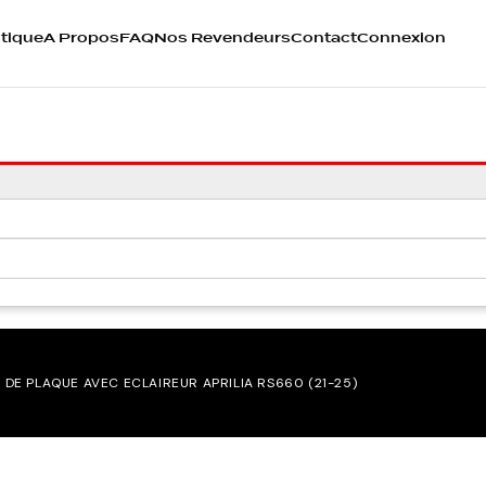
tique
A Propos
FAQ
Nos Revendeurs
Contact
Connexion
 DE PLAQUE AVEC ECLAIREUR APRILIA RS660 (21-25)