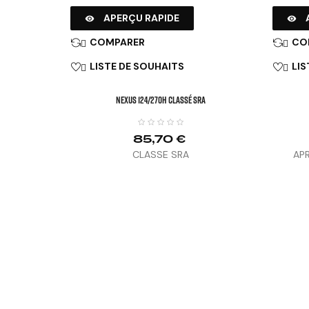
APERÇU RAPIDE


COMPARER
CO


LISTE DE SOUHAITS
LIS


NEXUS 124/270H Classé SRA
85,70 €
CLASSE SRA
APR
