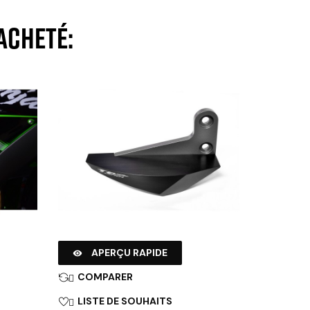
acheté:
APERÇU RAPIDE

COMPARER

LISTE DE SOUHAITS
