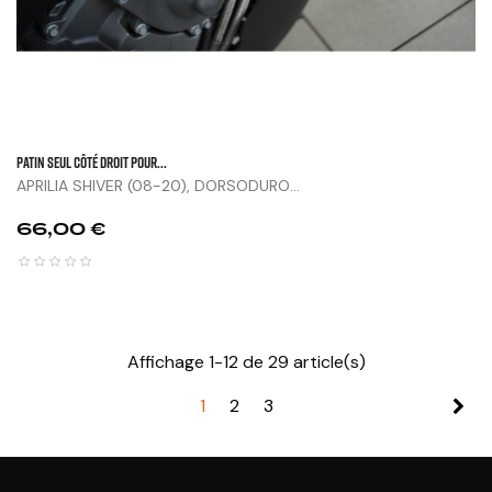
Patin Seul Côté Droit Pour...
APRILIA SHIVER (08-20), DORSODURO...
Prix
66,00 €
Affichage 1-12 de 29 article(s)
1
2
3