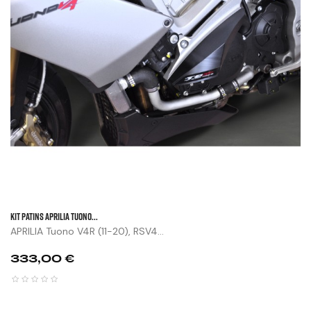
KIT PATINS APRILIA TUONO...
APRILIA Tuono V4R (11-20), RSV4...
Prix
333,00 €