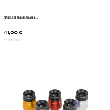
DIABOLO DE BEQUILLE DIAM. 8...
Prix
41,00 €