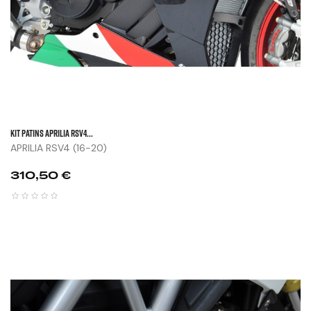
KIT PATINS APRILIA RSV4...
APRILIA RSV4 (16-20)
Prix
310,50 €