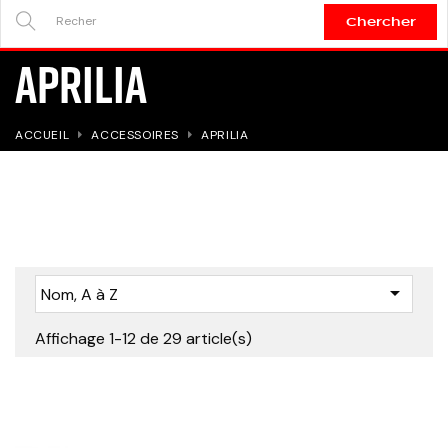
Chercher
SEARCH
APRILIA
HERE...
ACCUEIL
ACCESSOIRES
APRILIA

Nom, A à Z
Affichage 1-12 de 29 article(s)