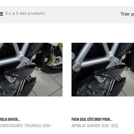
Il y a 3 des produits.
Trier p



RILIA SHIVER...
Patin Seul Côté Droit Pour...
 DORSODURO 750/900 (08-
APRILIA SHIVER (08-20),
DORSODURO...