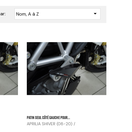

ar:
Nom, A à Z






Patin Seul Côté Gauche Pour...
APRILIA SHIVER (08-20) /
DORSODURO...