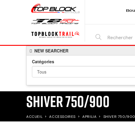
Bou
SEARCH
NEW SEARCHER
HERE...
Catégories
SHIVER 750/900
ACCUEIL
ACCESSOIRES
APRILIA
SHIVER 750/90