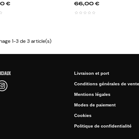
Prix
0 €
66,00 €
hage 1-3 de 3 article(s)
OCIAUX
Livraison et port
Conditions générales de vent
Mentions légales
Modes de paiement
Cookies
Politique de confidentialité