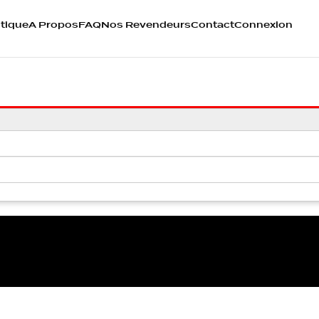
tique
A Propos
FAQ
Nos Revendeurs
Contact
Connexion
0