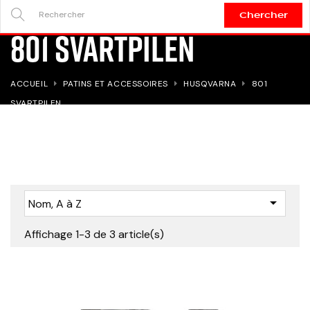
Chercher
SEARCH
801 SVARTPILEN
HERE...
ACCUEIL
PATINS ET ACCESSOIRES
HUSQVARNA
801
SVARTPILEN

Nom, A à Z
Affichage 1-3 de 3 article(s)