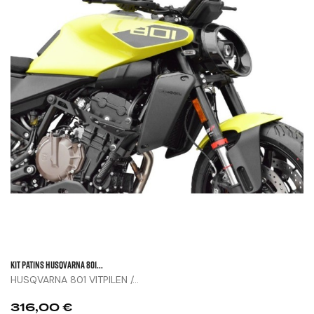
KIT PATINS HUSQVARNA 801...
HUSQVARNA 801 VITPILEN /...
Prix
316,00 €