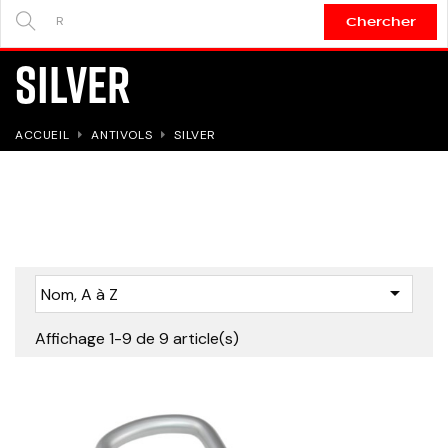
Chercher
SEARCH
SILVER
HERE...
ACCUEIL
ANTIVOLS
SILVER

Nom, A à Z
Affichage 1-9 de 9 article(s)