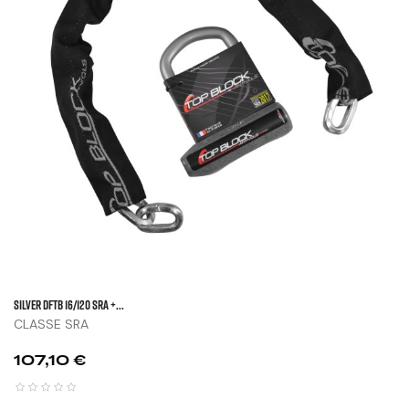
SILVER DFTB 16/120 SRA +...
CLASSE SRA
Prix
107,10 €