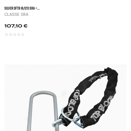
SILVER DFTB 16/120 SRA +...
CLASSE SRA
Prix
107,10 €