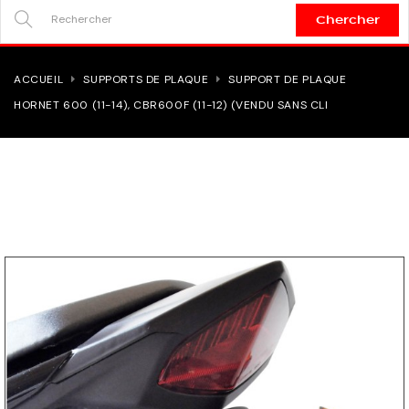
Chercher
SEARCH
HERE...
ACCUEIL
SUPPORTS DE PLAQUE
SUPPORT DE PLAQUE
HORNET 600 (11-14), CBR600F (11-12) (VENDU SANS CLI