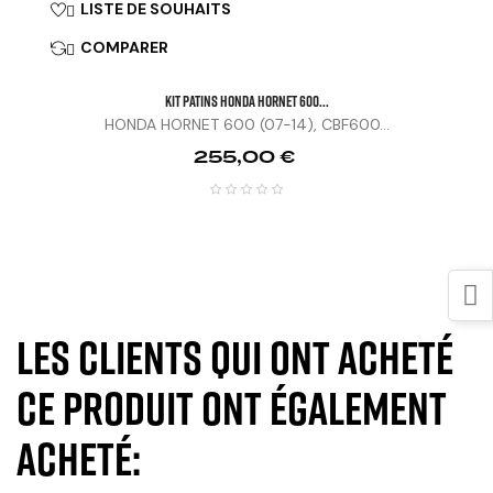
LISTE DE SOUHAITS

COMPARER

KIT PATINS HONDA HORNET 600...
HONDA HORNET 600 (07-14), CBF600...
Prix
255,00 €
Les clients qui ont acheté
ce produit ont également
acheté: