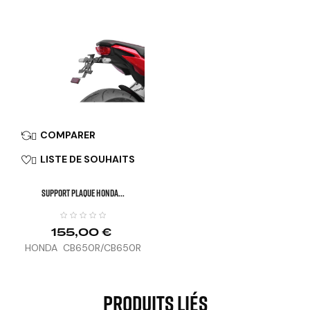
COMPARER

LISTE DE SOUHAITS

SUPPORT PLAQUE HONDA...
155,00 €
HONDA CB650R/CB650R
E-CLUTCH, CBR650R (21-
25), HORNET 1000 (25)
Produits Liés