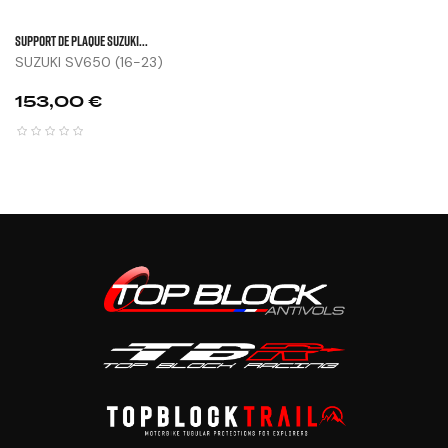
SUPPORT DE PLAQUE SUZUKI...
SUZUKI SV650 (16-23)
Prix
153,00 €