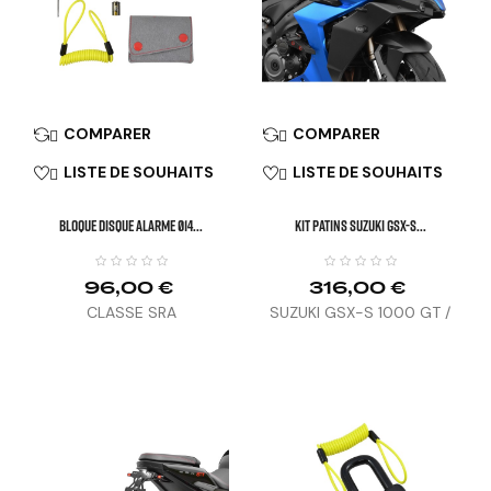
COMPARER
COMPARER


LISTE DE SOUHAITS
LISTE DE SOUHAITS


BLOQUE DISQUE ALARME Ø14...
KIT PATINS SUZUKI GSX-S...
96,00 €
316,00 €
CLASSE SRA
SUZUKI GSX-S 1000 GT /
GX (22-24)