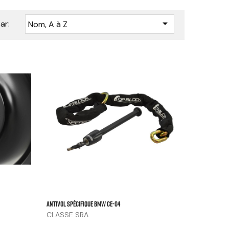

ar:
Nom, A à Z






Antivol Spécifique BMW CE-04
CLASSE SRA