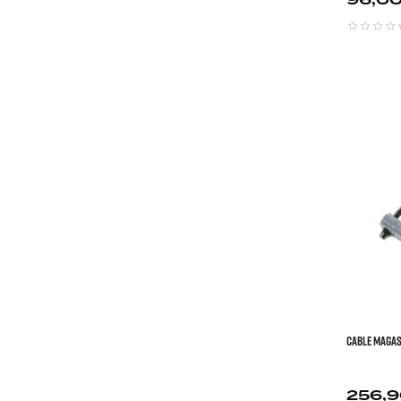
CABLE MAGASI
Prix
256,9