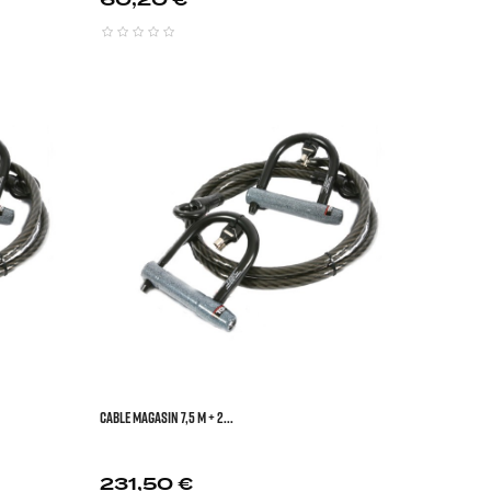






CABLE MAGASIN 7,5 M + 2...
Prix
231,50 €