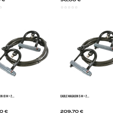



N 10 M + 2...
CABLE MAGASIN 5 M + 2...
Prix
0 €
209,70 €