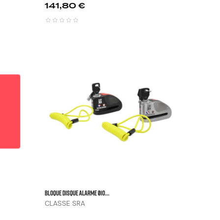
Prix
141,80 €






BLOQUE DISQUE ALARME Ø10...
CLASSE SRA