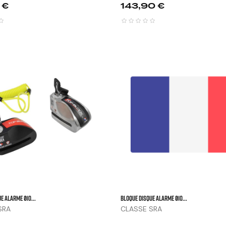
Prix
 €
143,90 €



E ALARME Ø10...
BLOQUE DISQUE ALARME Ø10...
SRA
CLASSE SRA