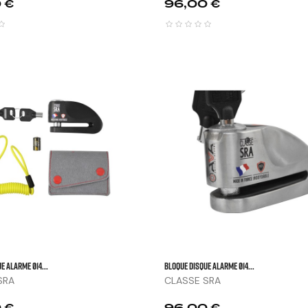
Prix
 €
96,00 €



E ALARME Ø14...
BLOQUE DISQUE ALARME Ø14...
SRA
CLASSE SRA
Prix
 €
96,00 €