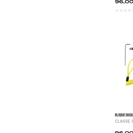
Prix
96,00
BLOQUE DISQU
CLASSE 
Prix
96,00