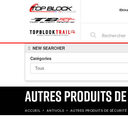
Bou
SEARCH
NEW SEARCHER
HERE...
Catégories
AUTRES PRODUITS DE
ACCUEIL
ANTIVOLS
AUTRES PRODUITS DE SÉCURITÉ