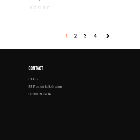
1
2
3
4
CONTACT
e
CFPS
55 Rue de la libération
90100 BORON