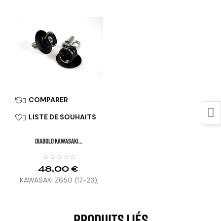
COMPARER

LISTE DE SOUHAITS

DIABOLO KAWASAKI...
48,00 €
KAWASAKI Z650 (17-23),
NINJA 650 (17-23), Z800
(13-17), Z1000 (14-20),
Z1000SX (17-19), ZH2 (20-
Produits Liés
23), NINJA 1000 SX (20-