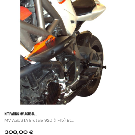
KIT PATINS MV AGUSTA...
MV AGUSTA Brutale 920 (11-15) Et...
Prix
308,00 €