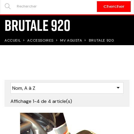
Chercher
SEARCH
BRUTALE 920
HERE...
ACCUEIL
ACCESSOIRES
MV AGUSTA
BRUTALE 920

Nom, A à Z
Affichage 1-4 de 4 article(s)