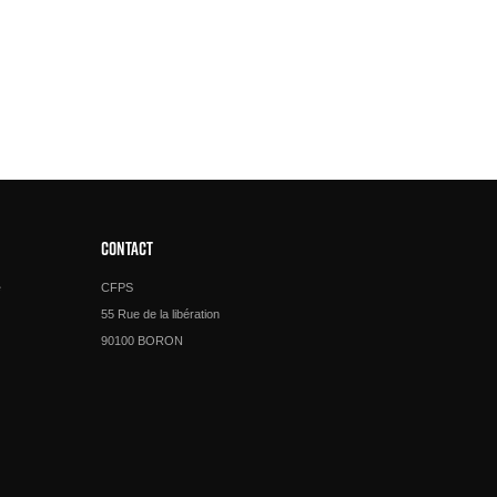
CONTACT
e
CFPS
55 Rue de la libération
90100 BORON