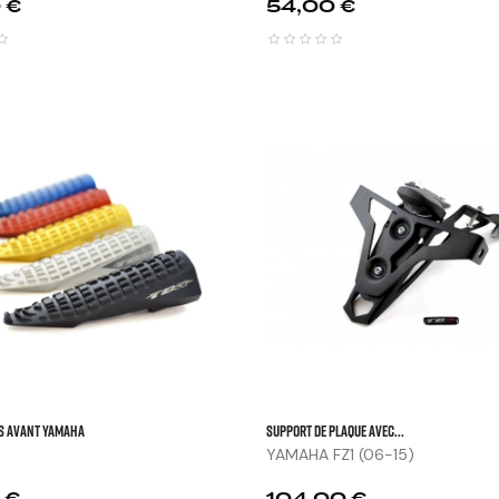
Prix
 €
54,00 €



S AVANT YAMAHA
SUPPORT DE PLAQUE AVEC...
YAMAHA FZ1 (06-15)
Prix
 €
104,00 €