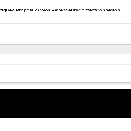
tique
A Propos
FAQ
Nos Revendeurs
Contact
Connexion