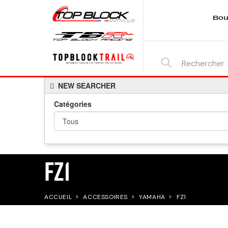
Bou
SEARCH
NEW SEARCHER
HERE...
Catégories
FZ1
ACCUEIL
ACCESSOIRES
YAMAHA
FZ1