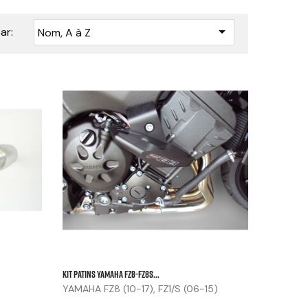

ar:
Nom, A à Z






KIT PATINS YAMAHA FZ8-FZ8S...
YAMAHA FZ8 (10-17), FZ1/S (06-15)