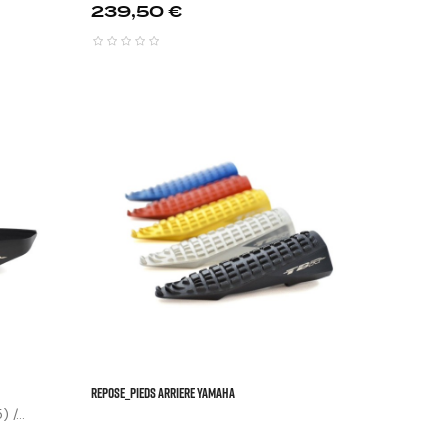
Prix
239,50 €






REPOSE_PIEDS ARRIERE YAMAHA
/...