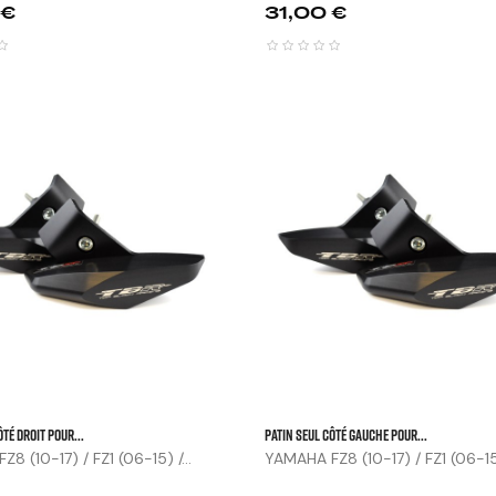
Prix
 €
31,00 €



ôté Droit Pour...
Patin Seul Côté Gauche Pour...
8 (10-17) / FZ1 (06-15) /...
YAMAHA FZ8 (10-17) / FZ1 (06-15) 