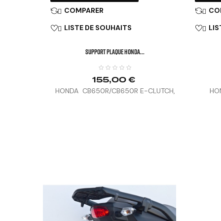
COMPARER
CO


LISTE DE SOUHAITS
LIS


SUPPORT PLAQUE HONDA...
155,00 €
HONDA CB650R/CB650R E-CLUTCH,
HO
CBR650R (21-25), HORNET 1000 (25)
CB50

