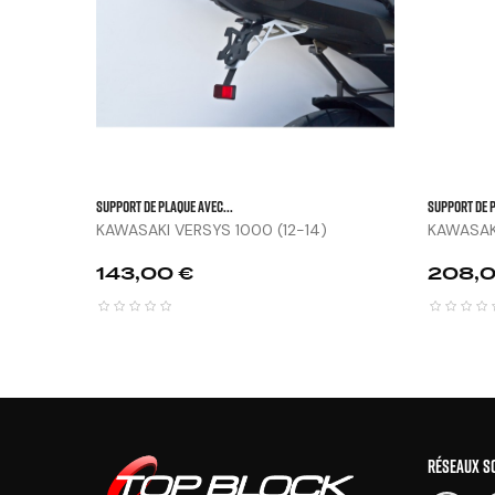

SUPPORT DE PLAQUE AVEC...
SUPPORT DE 
KAWASAKI VERSYS 1000 (12-14)
KAWASAK
Prix
Prix
143,00 €
208,0
RÉSEAUX S