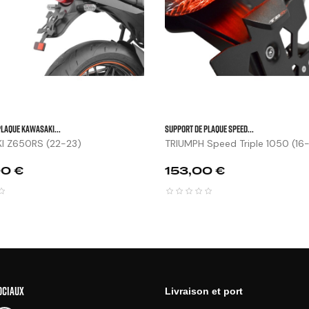

PLAQUE KAWASAKI...
SUPPORT DE PLAQUE SPEED...
I Z650RS (22-23)
TRIUMPH Speed Triple 1050 (16
Prix
0 €
153,00 €
OCIAUX
Livraison et port