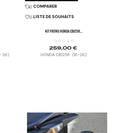
COMPARER

LISTE DE SOUHAITS

KIT PATINS HONDA CB125R...
259,00 €
8-26)
HONDA CB125R (18-26)


SUPPORT PLA
HONDA F


Prix
232,5