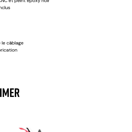
CNC et peint epoxy noir
nclus
 le câblage
brication
AIMER