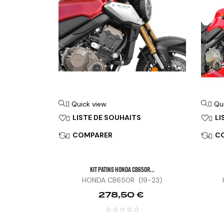
Quick view
Qu


LISTE DE SOUHAITS
LI


COMPARER
C


KIT PATINS HONDA CB650R...
HONDA CB650R (19-23)
Prix
278,50 €