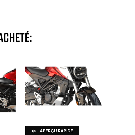
acheté:
APERÇU RAPIDE
