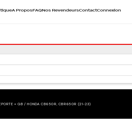
tique
A Propos
FAQ
Nos Revendeurs
Contact
Connexion
PORTE + GB / HONDA CB650R, CBR650R (21-23)