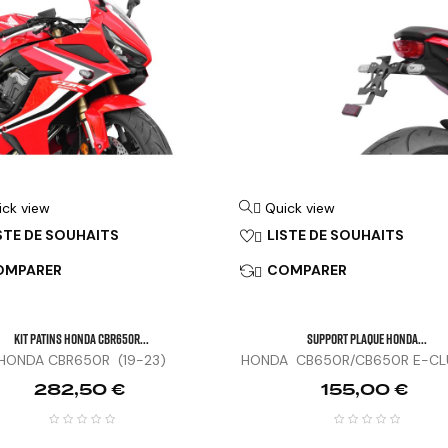
ick view
Quick view

STE DE SOUHAITS
LISTE DE SOUHAITS

OMPARER
COMPARER

KIT PATINS HONDA CBR650R...
SUPPORT PLAQUE HONDA...
HONDA CBR650R (19-23)
HONDA CB650R/CB650R E-CLUT
Prix
Prix
282,50 €
155,00 €