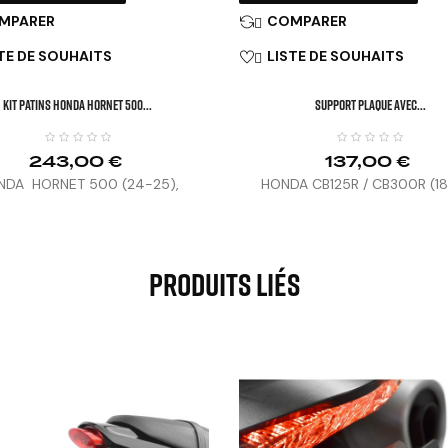
MPARER
COMPARER

TE DE SOUHAITS
LISTE DE SOUHAITS

KIT PATINS HONDA HORNET 500...
SUPPORT PLAQUE AVEC...
243,00 €
137,00 €
NDA HORNET 500 (24-25),
HONDA CB125R / CB300R (1
0F (13-23), CB500X (13-15)
Produits Liés

