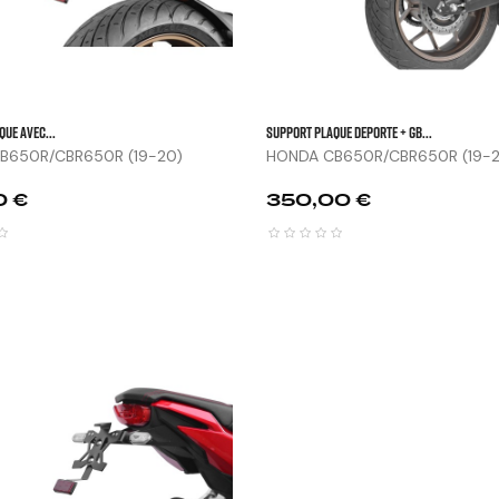
UE AVEC...
SUPPORT PLAQUE DEPORTE + GB...
B650R/CBR650R (19-20)
HONDA CB650R/CBR650R (19-2
Prix
0 €
350,00 €


