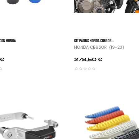
IDON HONDA
KIT PATINS HONDA CB650R...
HONDA CB650R (19-23)
Prix
 €
278,50 €


