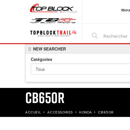
Bou
SEARCH
NEW SEARCHER
HERE...
Catégories
CB650R
ACCUEIL
ACCESSOIRES
HONDA
CB650R