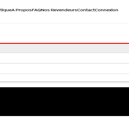
tique
A Propos
FAQ
Nos Revendeurs
Contact
Connexion