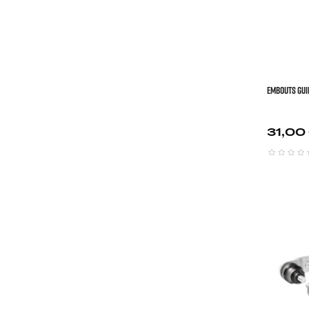
EMBOUTS GU
Prix
31,00