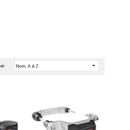

ar:
Nom, A à Z





