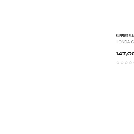
SUPPORT PLAQ
HONDA C
Prix
147,0