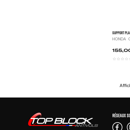
SUPPORT PLA
HONDA C
CLUTCH,..
Prix
155,0
Affic
RÉSEAUX S