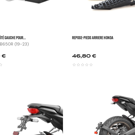
ôté Gauche Pour...
REPOSE-PIEDS ARRIERE HONDA
B650R (19-23)
Prix
 €
46,80 €


