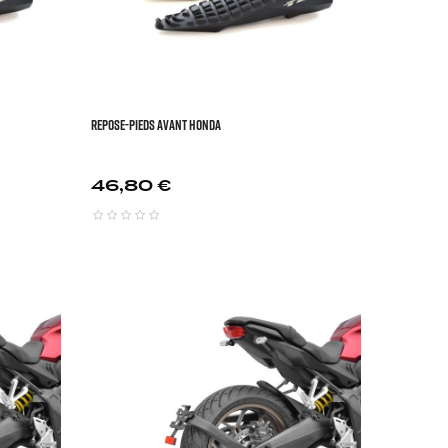
REPOSE-PIEDS AVANT HONDA
Prix
46,80 €





