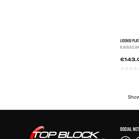
LICENSE PLAT
KAWASAKI
Price
€143.
Showi
SOCIAL NE