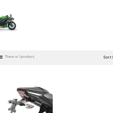
There is 1 product.
Sort 


