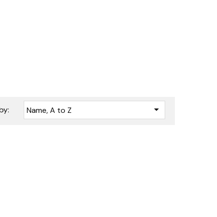

by:
Name, A to Z