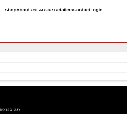
Shop
About Us
FAQ
Our Retailers
Contact
Login
50 (20-23)