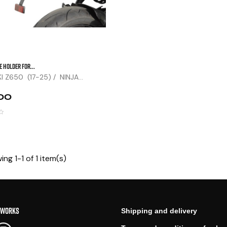
E HOLDER FOR...
 Z650 (17-25) / NINJA...
00
ng 1-1 of 1 item(s)
TWORKS
Shipping and delivery