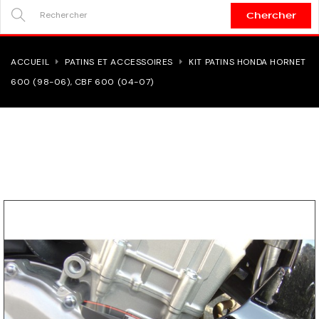
Chercher
SEARCH
HERE...
ACCUEIL
PATINS ET ACCESSOIRES
KIT PATINS HONDA HORNET
600 (98-06), CBF 600 (04-07)