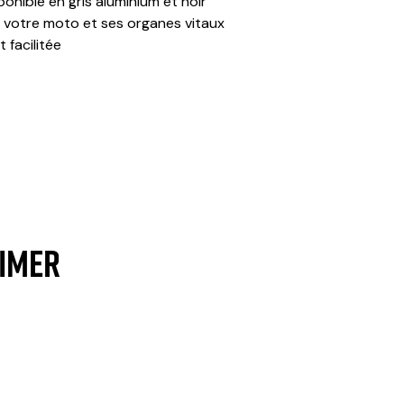
ponible en gris aluminium et noir
 votre moto et ses organes vitaux
 facilitée
AIMER