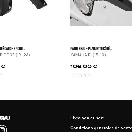
ôté Gauche Pour...
Patin Seul + Plaquette Côté...
B1000R (18-23)
YAMAHA R1 (15-19)
Prix
 €
106,00 €
OCIAUX
Livraison et port
Conditions générales de vent