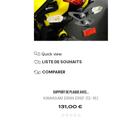
Quick view

LISTE DE SOUHAITS

COMPARER

SUPPORT DE PLAQUE AVEC...
KAWASAKI ER6N ER6F (12-16)
Prix
131,00 €