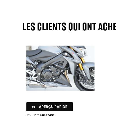
Les clients qui ont ach
APERÇU RAPIDE

COMPARER
