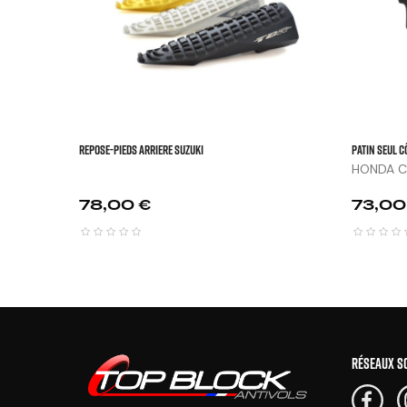
REPOSE-PIEDS ARRIERE SUZUKI
Patin Seul C
HONDA C
Prix
Prix
78,00 €
73,00
RÉSEAUX S