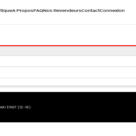
tique
A Propos
FAQ
Nos Revendeurs
Contact
Connexion
AKI ER6F (12-16)