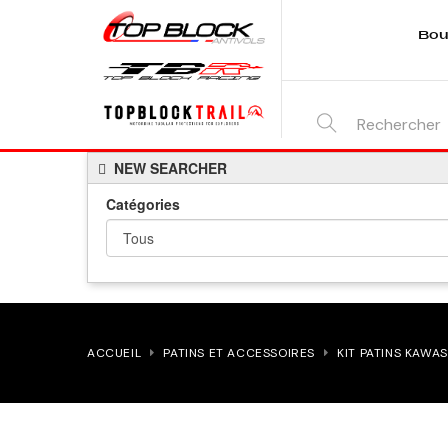
Bou
SEARCH
NEW SEARCHER
HERE...
Catégories
ACCUEIL
PATINS ET ACCESSOIRES
KIT PATINS KAWAS