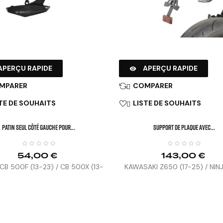
APERÇU RAPIDE
APERÇU RAPIDE

MPARER
COMPARER

TE DE SOUHAITS
LISTE DE SOUHAITS

Patin Seul Côté Gauche Pour...
SUPPORT DE PLAQUE AVEC...
54,00 €
143,00 €
B 500F (13-23) / CB 500X (13-
KAWASAKI Z650 (17-25) / NIN
5) / HORNET 500 (24-25)
(17-26)