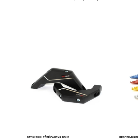



Patin Seul Côté Gauche Pour...
REPOSE-PIED