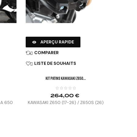
APERÇU RAPIDE

COMPARER

LISTE DE SOUHAITS

KIT PATINS KAWASAKI Z650...
264,00 €
JA 650
KAWASAKI Z650 (17-26) / Z650S (26)