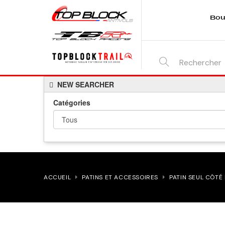
Bou
SEARCH
NEW SEARCHER
HERE...
Catégories
ACCUEIL
PATINS ET ACCESSOIRES
PATIN SEUL CÔTÉ