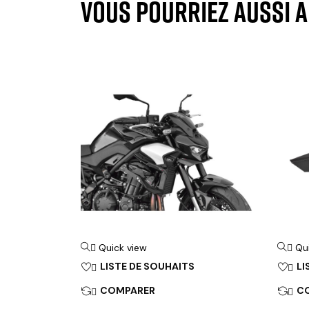
VOUS POURRIEZ AUSSI 
Quick view
Qu


LISTE DE SOUHAITS
LI


COMPARER
C

