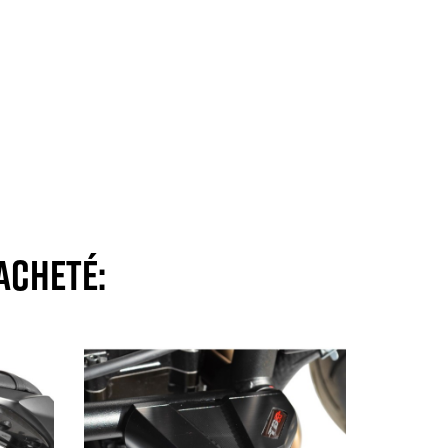
acheté: