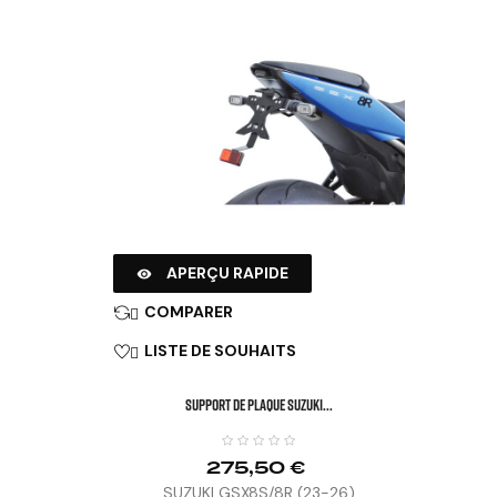
APERÇU RAPIDE

COMPARER

LISTE DE SOUHAITS

SUPPORT DE PLAQUE SUZUKI...
275,50 €
SUZUKI GSX8S/8R (23-26)