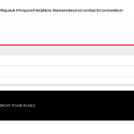
tique
A Propos
FAQ
Nos Revendeurs
Contact
Connexion
 DROIT POUR RLK63