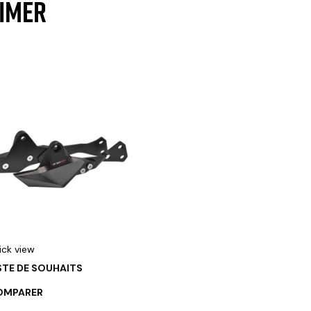
AIMER
ick view
STE DE SOUHAITS
OMPARER