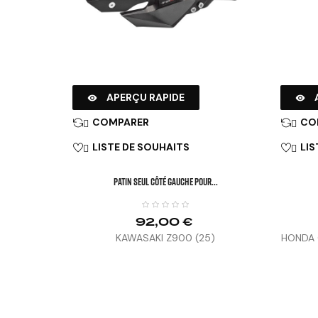
APERÇU RAPIDE


COMPARER
CO


LISTE DE SOUHAITS
LIS


Patin Seul Côté Gauche Pour...
92,00 €
KAWASAKI Z900 (25)
HONDA C
1