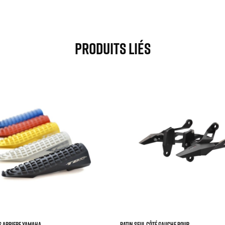
Produits Liés



S ARRIERE YAMAHA
Patin Seul Côté Gauche Pour...