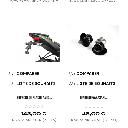
KAWASAKI NINJA 650 (17-
KAWASAKI Z650 (17-25) /
19)
NINJA 650 (17-26)
COMPARER
COMPARER


LISTE DE SOUHAITS
LISTE DE SOUHAITS


SUPPORT DE PLAQUE AVEC...
DIABOLO KAWASAKI...
143,00 €
48,00 €
KAWASAKI ZX6R (19-25)
KAWASAKI Z650 (17-23),
NINJA 650 (17-23), Z800