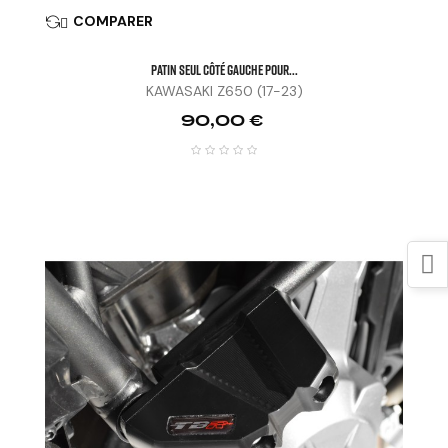
COMPARER

Patin Seul Côté Gauche Pour...
KAWASAKI Z650 (17-23)
Prix
90,00 €