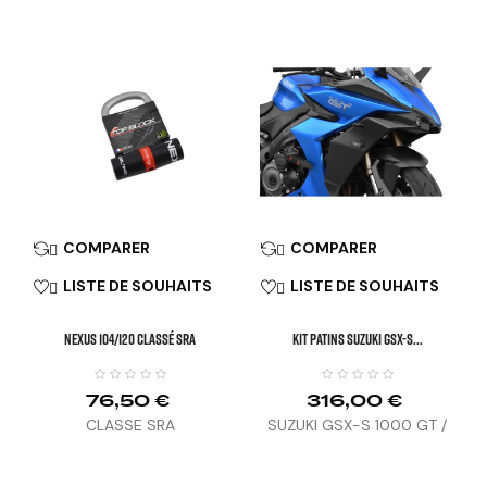
(13-17), Z1000 (14-20),
Z1000SX (17-19), ZH2 (20-
23), NINJA 1000 SX (20-
23)
COMPARER
COMPARER


LISTE DE SOUHAITS
LISTE DE SOUHAITS


NEXUS 104/120 Classé SRA
KIT PATINS SUZUKI GSX-S...
76,50 €
316,00 €
CLASSE SRA
SUZUKI GSX-S 1000 GT /
GX (22-24)