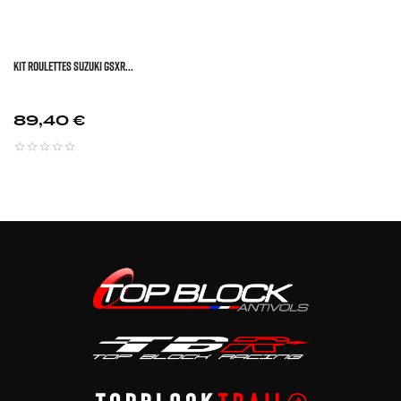
KIT ROULETTES SUZUKI GSXR...
Prix
89,40 €