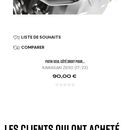
LISTE DE SOUHAITS

COMPARER

Patin Seul Côté Droit Pour...
KAWASAKI Z650 (17-23)
Prix
90,00 €
Les clients qui ont acheté