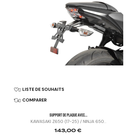
LISTE DE SOUHAITS

COMPARER

SUPPORT DE PLAQUE AVEC...
KAWASAKI Z650 (17-25) / NINJA 650...
Prix
143,00 €