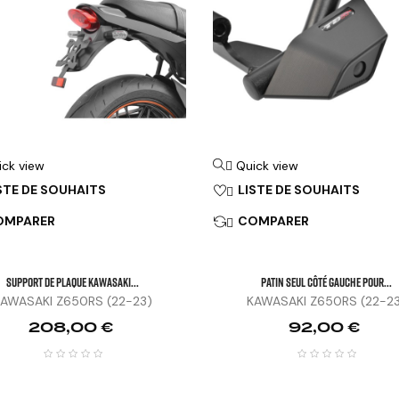
ick view
Quick view

STE DE SOUHAITS
LISTE DE SOUHAITS

OMPARER
COMPARER

SUPPORT DE PLAQUE KAWASAKI...
Patin Seul Côté Gauche Pour...
AWASAKI Z650RS (22-23)
KAWASAKI Z650RS (22-2
Prix
Prix
208,00 €
92,00 €