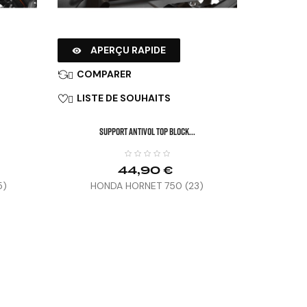
APERÇU RAPIDE

COMPARER

LISTE DE SOUHAITS

SUPPORT ANTIVOL TOP BLOCK...
44,90 €
5)
HONDA HORNET 750 (23)