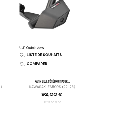
Quick view

LISTE DE SOUHAITS

COMPARER

Patin Seul Côté Droit Pour...
3)
KAWASAKI Z650RS (22-23)
Prix
92,00 €