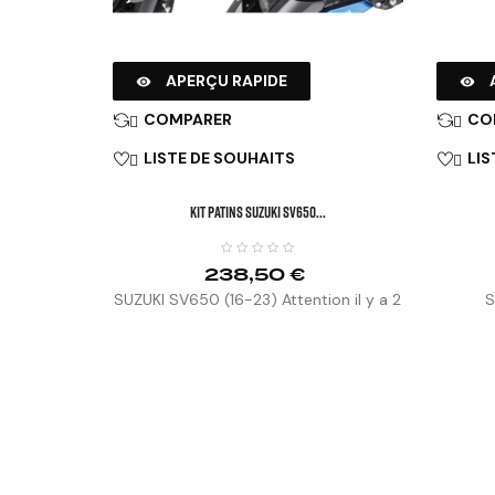
APERÇU RAPIDE


COMPARER
CO


LISTE DE SOUHAITS
LIS


KIT PATINS SUZUKI SV650...
238,50 €
SUZUKI SV650 (16-23) Attention il y a 2
S
conditionnements pour ce produit : le
kit emballé et la barre sous gaine