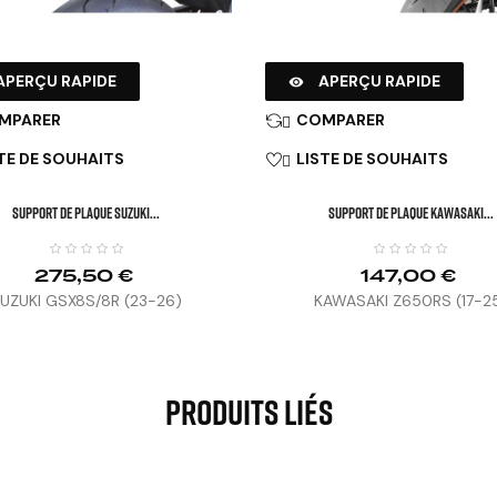
APERÇU RAPIDE
APERÇU RAPIDE

MPARER
COMPARER

TE DE SOUHAITS
LISTE DE SOUHAITS

SUPPORT DE PLAQUE SUZUKI...
SUPPORT DE PLAQUE KAWASAKI...
275,50 €
147,00 €
UZUKI GSX8S/8R (23-26)
KAWASAKI Z650RS (17-2
Produits Liés