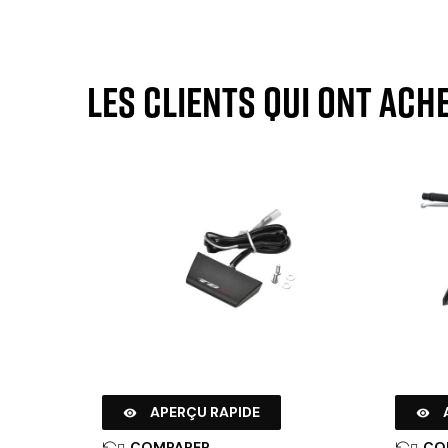
Les clients qui ont ach
APERÇU RAPIDE


COMPARER
CO

