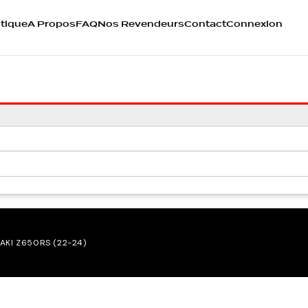
tique
A Propos
FAQ
Nos Revendeurs
Contact
Connexion
SAKI Z650RS (22-24)