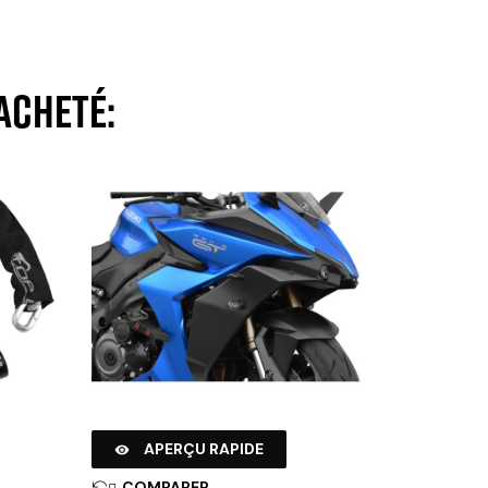
acheté:
APERÇU RAPIDE

COMPARER
