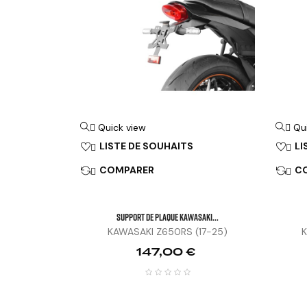
Quick view
Qu


LISTE DE SOUHAITS
LI


COMPARER
C


SUPPORT DE PLAQUE KAWASAKI...
KAWASAKI Z650RS (17-25)
K
Prix
147,00 €