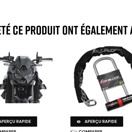
eté ce produit ont également 
APERÇU RAPIDE
APERÇU RAPIDE

MPARER
COMPARER
